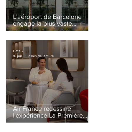
L'aéroport de Barcelone
engage la plus vaste
rénovation de son Terminal
2 depuis son ouverture
Gate 7
16 juil.
2 min de lecture
Air France redessine
l'expérience La Première
avec un salon entièrement
repensé à Paris-CDG