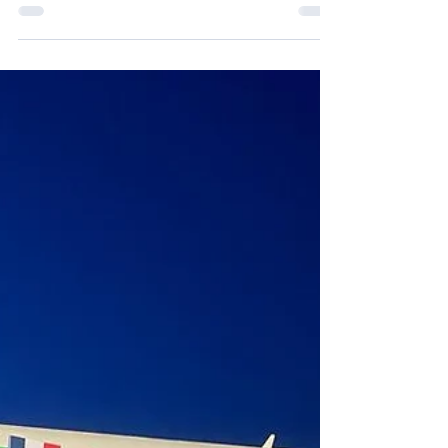
cost du groupe Air France-KLM, poursuit le
déploiement de son programme pour la
saison hiver 2026 et annonce l’ouverture de
5 nouvelles lignes au départ de Nantes,
Bordeaux, Brest et Rennes ainsi que la
prolongation de plusieurs dessertes
emblématiques au départ de ses bases
régionales et de Paris-Orly. En s’envolant
vers le Cap Vert, l’Egypte ou encore
l’Espagne, la compagnie propose une offre
diversifiée et accessible vers des destina