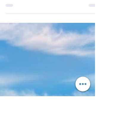
destinations soleil
Paris le 31 octobre 2023 - Ce dimanche 29
octobre, Transavia France a lancé une
nouvelle série d’ouvertures de lignes. Au
total, 12...