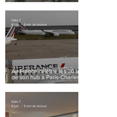
et Zurich
Gate 7
6 juil.
6 min de lecture
Air France célèbre les 30 ans
de son hub à Paris-Charles
de Gaulle
Gate 7
6 juil.
5 min de lecture