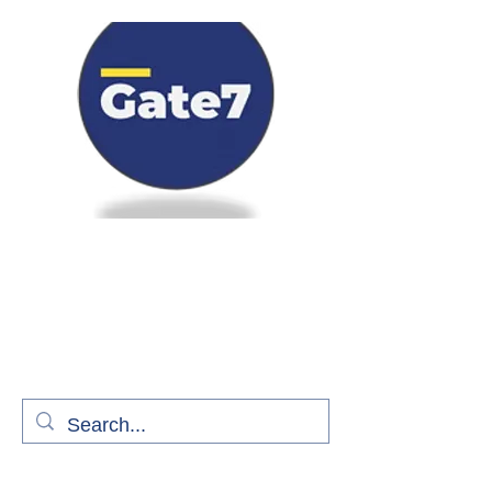
Bienvenue à bord de Gate7
le média qui fait décoller l'information
aérienne
S'abonner gratuitement pour