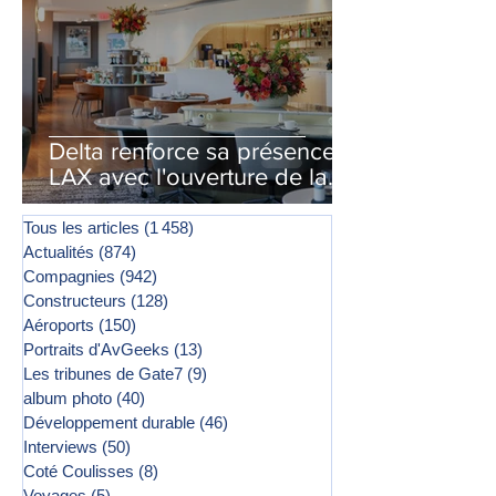
Delta renforce sa présence à
LAX avec l'ouverture de la
première phase d'un second
salon Delta One
Tous les articles
(1 458)
1 458 posts
Actualités
(874)
874 posts
Compagnies
(942)
942 posts
Constructeurs
(128)
128 posts
Aéroports
(150)
150 posts
Portraits d'AvGeeks
(13)
13 posts
Les tribunes de Gate7
(9)
9 posts
album photo
(40)
40 posts
Développement durable
(46)
46 posts
Interviews
(50)
50 posts
Coté Coulisses
(8)
8 posts
Voyages
(5)
5 posts