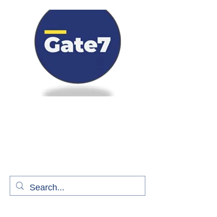
Bienvenue à bord de Gate7
le média qui fait décoller l'information
aérienne
S'abonner gratuitement pour