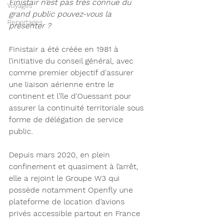
Finistair n’est pas très connue du 
Voyages
grand public pouvez-vous la 
Reportages
présenter ? 
Finistair a été créée en 1981 à 
l’initiative du conseil général, avec 
comme premier objectif d'assurer 
une liaison aérienne entre le 
continent et l'île d'Ouessant pour 
assurer la continuité territoriale sous 
forme de délégation de service 
public. 
Depuis mars 2020, en plein 
confinement et quasiment à l’arrêt, 
elle a rejoint le Groupe W3 qui 
possède notamment Openfly une 
plateforme de location d’avions 
privés accessible partout en France 