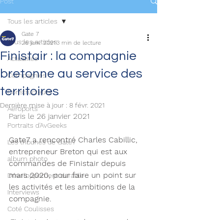
Post
Tous les articles
Gate 7
Tous les articles
26 janv. 2021
3 min de lecture
Finistair : la compagnie
Actualités
bretonne au service des
Compagnies
territoires
Constructeurs
Dernière mise à jour :
8 févr. 2021
Aéroports
Paris le 26 janvier 2021
Portraits d'AvGeeks
Gate7 a rencontré Charles Cabillic, 
Les tribunes de Gate7
entrepreneur Breton qui est aux 
album photo
commandes de Finistair depuis 
mars 2020, pour faire un point sur 
Développement durable
les activités et les ambitions de la 
Interviews
compagnie. 
Coté Coulisses