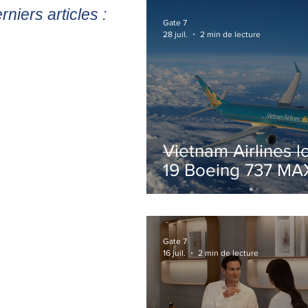
rniers articles :
Gate 7
28 juil.
2 min de lecture
Vietnam Airlines l
19 Boeing 737 MA
pour accélérer la
modernisation de 
flotte
Gate 7
16 juil.
2 min de lecture