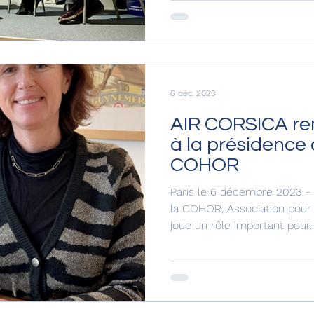
6 déc. 2023
AIR CORSICA re
à la présidence
COHOR
Paris le 6 décembre 2023 -
la COHOR, Association pour 
joue un rôle important pour..