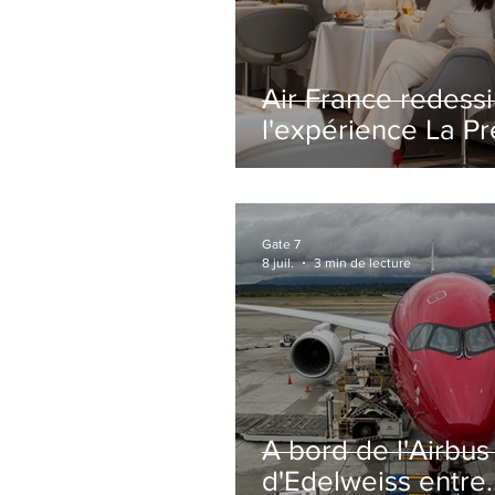
Air France redess
l'expérience La P
avec un salon
entièrement repe
Paris-CDG
Gate 7
8 juil.
3 min de lecture
A bord de l'Airbu
d'Edelweiss entre