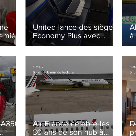
ine
United lance des sièges
A
remière
Economy Plus avec
à
siège central neutralisé
nsé à
Gate 7
Gat
6 juil.
6 min de lecture
6 jui
s A350
Air France célèbre les
D
30 ans de son hub à
p