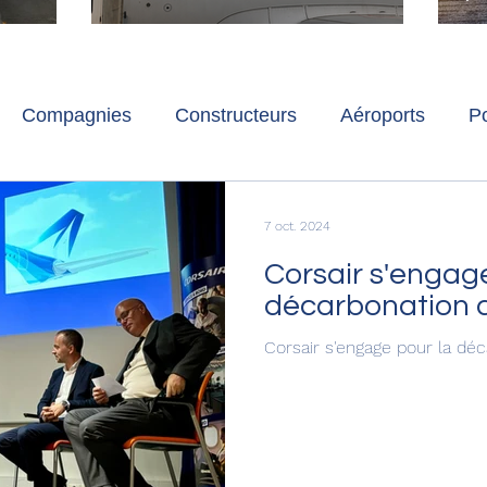
ch
Paris-Charles de Gaulle
l
p
s
Compagnies
Constructeurs
Aéroports
Po
lbum photo
Développement durable
Interviews
7 oct. 2024
Corsair s'engag
décarbonation d
Corsair s'engage pour la déc