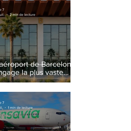
e 7
uil.
2 min de lecture
'aéroport de Barcelone
ngage la plus vaste
énovation de son
erminal 2 depuis son
uverture
e 7
il.
1 min de lecture