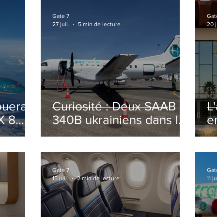
Gate 7
Gat
27 juil.
5 min de lecture
20 j
ouera
Curiosité : Deux SAAB
L
X 8
340B ukrainiens dans le
e
ciel Italien cet été
r
sa
T
o
Gate 7
Gat
15 juil.
2 min de lecture
11 ju