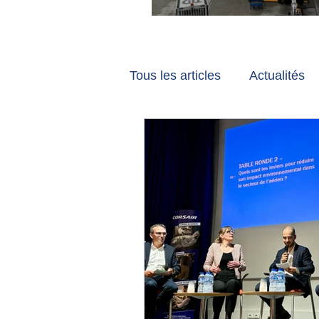
Vancouver et Zuri
Tous les articles
Actualités
Les tribunes de Gate7
a
Voyages
Reportages