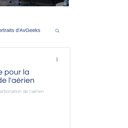
'ouverture de la
remière phase d'un
econd salon Delta One
rtraits d'AvGeeks
Coté Coulisses
e pour la
e l'aérien
arbonation de l'aérien