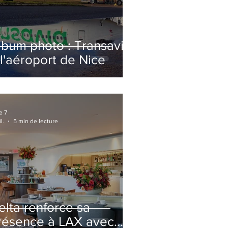
lbum photo : Transavia
 l'aéroport de Nice
e 7
l.
5 min de lecture
elta renforce sa
résence à LAX avec