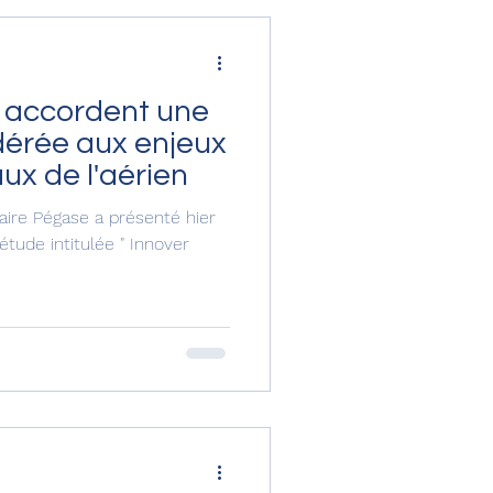
i accordent une
érée aux enjeux
x de l'aérien
aire Pégase a présenté hier
étude intitulée " Innover