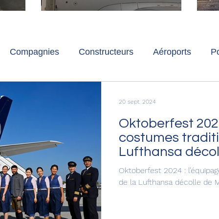
ch
Paris-Charles de Gaulle
l
p
s
Compagnies
Constructeurs
Aéroports
Po
lbum photo
Développement durable
Interviews
20 sept. 2024
Oktoberfest 2024
costumes traditi
Lufthansa décol
Oktoberfest 2024 : l’équipa
de la Lufthansa décolle de 