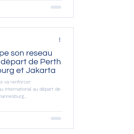
pe son reseau
 départ de Perth
urg et Jakarta
as va renforcer
 international au départ de
hannesburg...