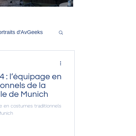
'ouverture de la
remière phase d'un
econd salon Delta One
rtraits d'AvGeeks
Coté Coulisses
 : l’équipage en
onnels de la
le de Munich
ge en costumes traditionnels
Munich