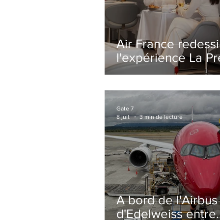
Air France redess
l'expérience La P
avec un salon
entièrement repe
Paris-CDG
Gate 7
8 juil.
3 min de lecture
A bord de l'Airbu
d'Edelweiss entre