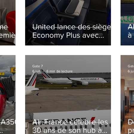
ine
United lance des sièges
A
remière
Economy Plus avec
à
siège central neutralisé
nsé à
Gate 7
Gat
6 juil.
6 min de lecture
6 jui
s A350
Air France célèbre les
D
30 ans de son hub à
p