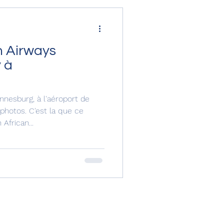
n Airways
 à
esburg, à l'aéroport de
hotos. C'est la que ce
African...