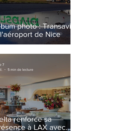
lbum photo : Transavia
 l'aéroport de Nice
e 7
l.
5 min de lecture
elta renforce sa
résence à LAX avec