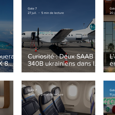
Gate 7
Gat
27 juil.
5 min de lecture
20 j
ouera
Curiosité : Deux SAAB
L
X 8
340B ukrainiens dans le
e
ciel Italien cet été
r
sa
T
o
Gate 7
Gat
15 juil.
2 min de lecture
11 ju