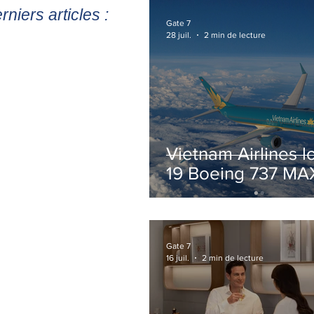
rniers articles :
Gate 7
28 juil.
2 min de lecture
Vietnam Airlines l
19 Boeing 737 MA
pour accélérer la
modernisation de 
flotte
Gate 7
16 juil.
2 min de lecture