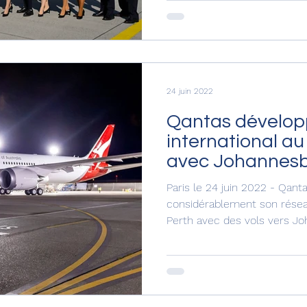
24 juin 2022
Qantas dévelop
international au
avec Johannesb
Paris le 24 juin 2022 - Qant
considérablement son réseau
Perth avec des vols vers Jo