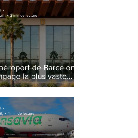
e 7
uil.
2 min de lecture
'aéroport de Barcelone
ngage la plus vaste
énovation de son
erminal 2 depuis son
uverture
e 7
il.
1 min de lecture