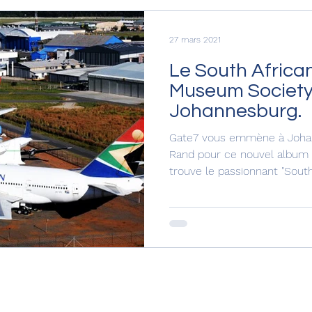
27 mars 2021
Le South Africa
Museum Society
Johannesburg.
Gate7 vous emmène à Johann
Rand pour ce nouvel album p
trouve le passionnant "South 