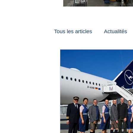
Vancouver et Zuri
Tous les articles
Actualités
Les tribunes de Gate7
a
Voyages
Reportages