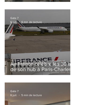
et Zurich
Gate 7
6 juil.
6 min de lecture
Air France célèbre les 30 ans
de son hub à Paris-Charles
de Gaulle
Gate 7
6 juil.
5 min de lecture