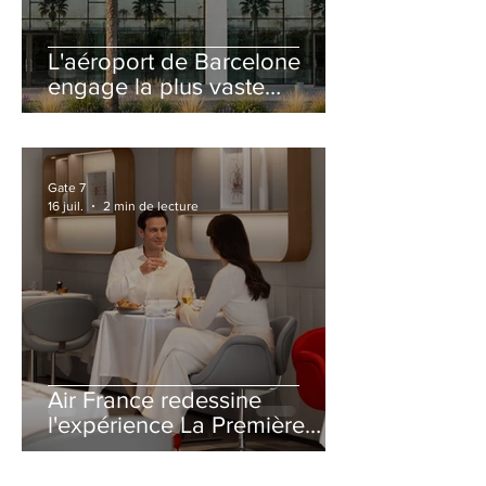
L'aéroport de Barcelone
engage la plus vaste
rénovation de son Terminal
2 depuis son ouverture
Gate 7
16 juil.
2 min de lecture
Air France redessine
l'expérience La Première
avec un salon entièrement
repensé à Paris-CDG