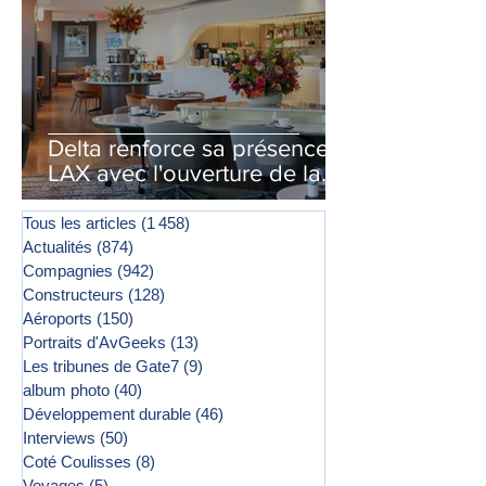
Delta renforce sa présence à
LAX avec l'ouverture de la
première phase d'un second
salon Delta One
Tous les articles
(1 458)
1 458 posts
Actualités
(874)
874 posts
Compagnies
(942)
942 posts
Constructeurs
(128)
128 posts
Aéroports
(150)
150 posts
Portraits d'AvGeeks
(13)
13 posts
Les tribunes de Gate7
(9)
9 posts
album photo
(40)
40 posts
Développement durable
(46)
46 posts
Interviews
(50)
50 posts
Coté Coulisses
(8)
8 posts
Voyages
(5)
5 posts