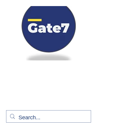
Bienvenue à bord de Gate7
le média qui fait décoller l'information
aérienne
S'abonner gratuitement pour