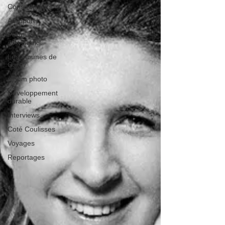
Constructeurs
Aéroports
Portraits
d'AvGeeks
Les tribunes de
Gate7
album photo
Développement
durable
Interviews
Coté Coulisses
Voyages
Reportages