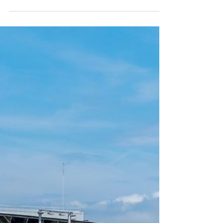
programme de vols pour
l’hiver 2022-2023
Paris le 18 octobre 2002 -Après une saison
estivale couronnée par le lancement réussi
de la nouvelle ligne Milan-New York avec
plus de...