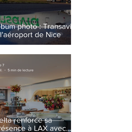
lbum photo : Transavia
 l'aéroport de Nice
e 7
l.
5 min de lecture
elta renforce sa
résence à LAX avec