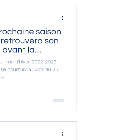
prochaine saison
a retrouvera son
é avant la
ogramme d'hiver 2022-2023,
 se poursuivra jusqu'au 25
...