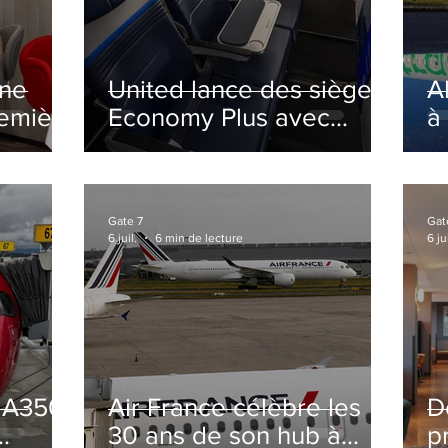
ine
United lance des sièges
A
remière
Economy Plus avec
à
siège central neutralisé
nsé à
Gate 7
Gat
6 juil.
6 min de lecture
6 jui
s A350
Air France célèbre les
D
30 ans de son hub à
p