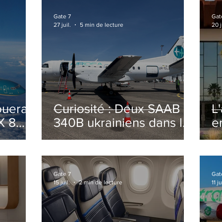
Gate 7
Gat
27 juil.
5 min de lecture
20 j
ouera
Curiosité : Deux SAAB
L
X 8
340B ukrainiens dans le
e
ciel Italien cet été
r
sa
T
o
Gate 7
Gat
15 juil.
2 min de lecture
11 ju