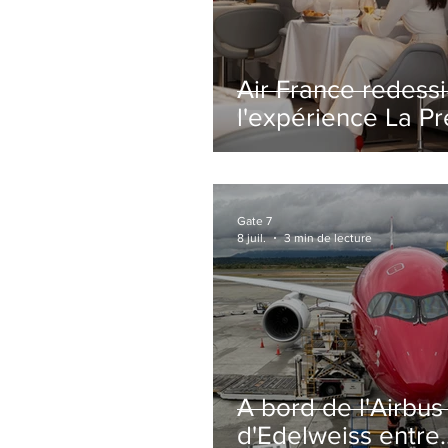
Air France redess
l'expérience La P
avec un salon
entièrement repe
Paris-CDG
Gate 7
8 juil.
3 min de lecture
A bord de l'Airbu
d'Edelweiss entre