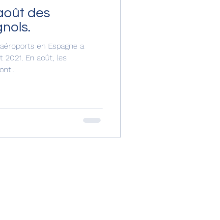
août des
nols.
 aéroports en Espagne a
t 2021. En août, les
nt...