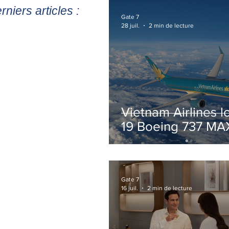
rniers articles :
Gate 7
28 juil.
2 min de lecture
Vietnam Airlines l
19 Boeing 737 MA
pour accélérer la
modernisation de 
flotte
Gate 7
16 juil.
2 min de lecture