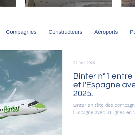
ch
Paris-Charles de Gaulle
l
p
s
Compagnies
Constructeurs
Aéroports
Po
lbum photo
Développement durable
Interviews
24 févr. 2025
Binter n°1 entre 
et l'Espagne ave
2025.
Binter en tête des compagnie
l'Espagne avec 31 lignes en 