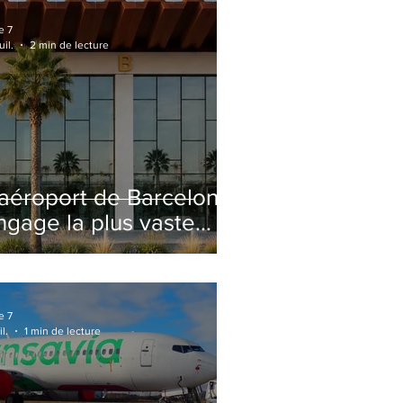
e 7
uil.
2 min de lecture
'aéroport de Barcelone
ngage la plus vaste
énovation de son
erminal 2 depuis son
uverture
e 7
il.
1 min de lecture