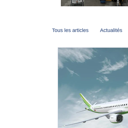
Vancouver et Zuri
Tous les articles
Actualités
Les tribunes de Gate7
a
Voyages
Reportages