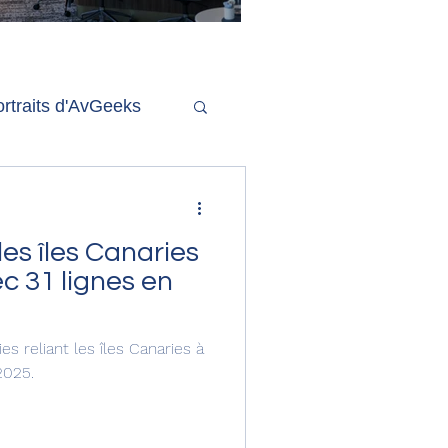
'ouverture de la
remière phase d'un
econd salon Delta One
rtraits d'AvGeeks
Coté Coulisses
les îles Canaries
c 31 lignes en
s reliant les îles Canaries à
2025.