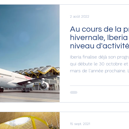
2 août 2022
Au cours de la 
hivernale, Iberi
niveau d'activit
pandémie
Iberia finalise déjà son pr
qui débute le 30 octobre et
mars de l'année prochaine. La
15 sept. 2021