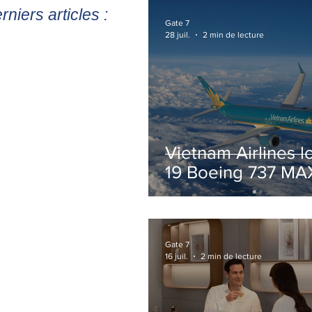
rniers articles :
Gate 7
28 juil.
2 min de lecture
Vietnam Airlines l
19 Boeing 737 MA
pour accélérer la
modernisation de 
flotte
Gate 7
16 juil.
2 min de lecture