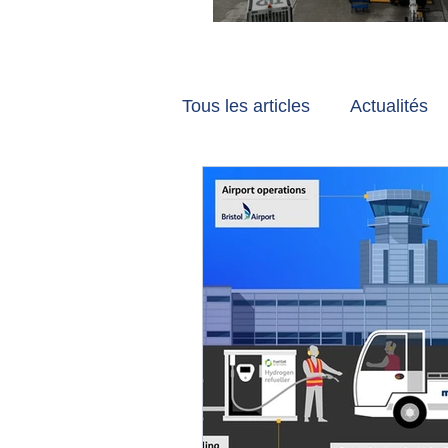
Vancouver et Zuri
Tous les articles
Actualités
Les tribunes de Gate7
a
Voyages
Reportages