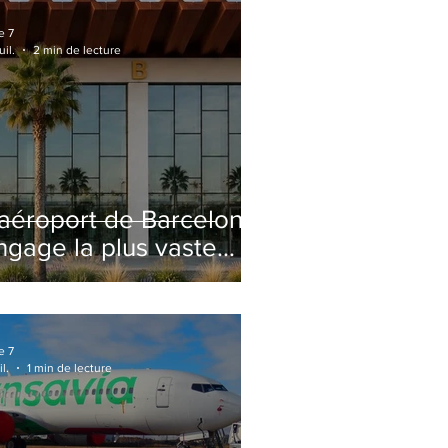
e 7
uil.
2 min de lecture
'aéroport de Barcelone
ngage la plus vaste
énovation de son
erminal 2 depuis son
uverture
e 7
il.
1 min de lecture