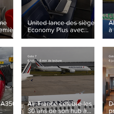
ine
United lance des sièges
A
remière
Economy Plus avec
à
siège central neutralisé
nsé à
Gate 7
Gat
6 juil.
6 min de lecture
6 jui
s A350
Air France célèbre les
D
30 ans de son hub à
p