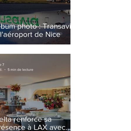
lbum photo : Transavia
 l'aéroport de Nice
e 7
l.
5 min de lecture
elta renforce sa
résence à LAX avec