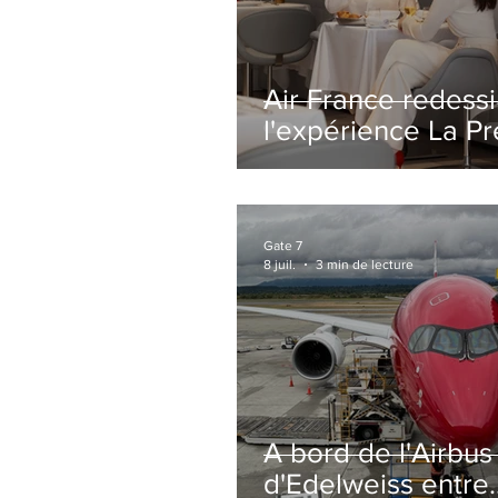
Air France redess
l'expérience La P
avec un salon
entièrement repe
Paris-CDG
Gate 7
8 juil.
3 min de lecture
A bord de l'Airbu
d'Edelweiss entre