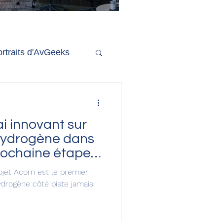
'ouverture de la
remière phase d'un
econd salon Delta One
rtraits d'AvGeeks
Coté Coulisses
ai innovant sur
l'hydrogène dans
prochaine étape
tteinte d'une
rojet Acorn est le premier
émission
ydrogène côté piste jamais