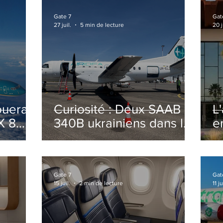
Gate 7
Gat
27 juil.
5 min de lecture
20 j
ouera
Curiosité : Deux SAAB
L
X 8
340B ukrainiens dans le
e
ciel Italien cet été
r
sa
T
o
Gate 7
Gat
15 juil.
2 min de lecture
11 ju