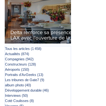
Delta renforce sa présence à
LAX avec l'ouverture de la
première phase d'un second
salon Delta One
Tous les articles
(1 458)
1 458 posts
Actualités
(874)
874 posts
Compagnies
(942)
942 posts
Constructeurs
(128)
128 posts
Aéroports
(150)
150 posts
Portraits d'AvGeeks
(13)
13 posts
Les tribunes de Gate7
(9)
9 posts
album photo
(40)
40 posts
Développement durable
(46)
46 posts
Interviews
(50)
50 posts
Coté Coulisses
(8)
8 posts
Voyages
(5)
5 posts