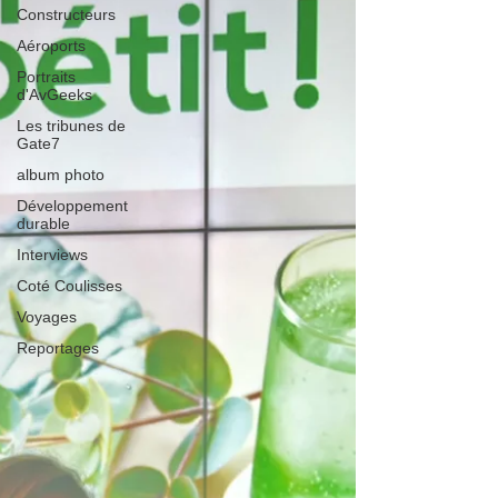
Constructeurs
Aéroports
Portraits
d'AvGeeks
Les tribunes de
Gate7
album photo
Développement
durable
Interviews
Coté Coulisses
Voyages
Reportages