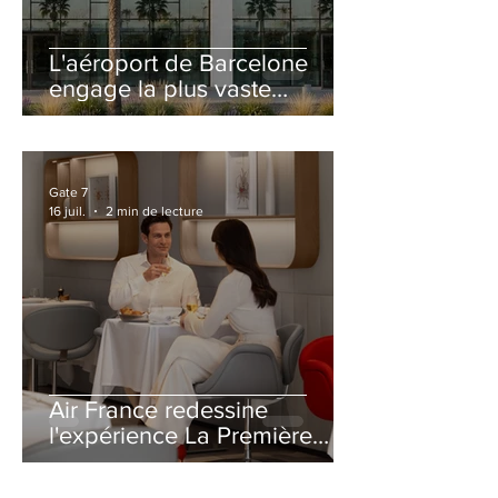
L'aéroport de Barcelone
engage la plus vaste
rénovation de son Terminal
2 depuis son ouverture
Gate 7
16 juil.
2 min de lecture
Air France redessine
l'expérience La Première
avec un salon entièrement
repensé à Paris-CDG