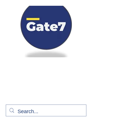
Bienvenue à bord de Gate7
le média qui fait décoller l'information
aérienne
S'abonner gratuitement pour