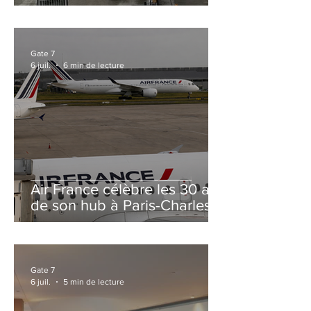
et Zurich
Gate 7
6 juil.
6 min de lecture
Air France célèbre les 30 ans
de son hub à Paris-Charles
de Gaulle
Gate 7
6 juil.
5 min de lecture