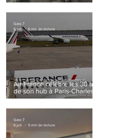
et Zurich
Gate 7
6 juil.
6 min de lecture
Air France célèbre les 30 ans
de son hub à Paris-Charles
de Gaulle
Gate 7
6 juil.
5 min de lecture