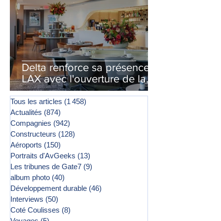
Delta renforce sa présence à
LAX avec l'ouverture de la
première phase d'un second
salon Delta One
Tous les articles
(1 458)
1 458 posts
Actualités
(874)
874 posts
Compagnies
(942)
942 posts
Constructeurs
(128)
128 posts
Aéroports
(150)
150 posts
Portraits d'AvGeeks
(13)
13 posts
Les tribunes de Gate7
(9)
9 posts
album photo
(40)
40 posts
Développement durable
(46)
46 posts
Interviews
(50)
50 posts
Coté Coulisses
(8)
8 posts
Voyages
(5)
5 posts