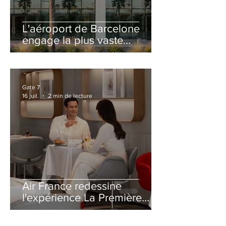
L'aéroport de Barcelone
engage la plus vaste
rénovation de son Terminal
2 depuis son ouverture
Gate 7
16 juil.
2 min de lecture
Air France redessine
l'expérience La Première
avec un salon entièrement
repensé à Paris-CDG