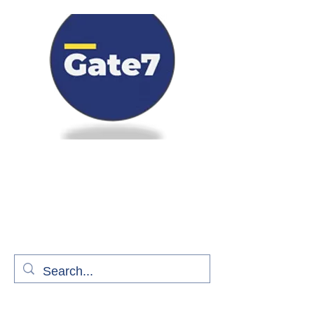
Bienvenue à bord de Gate7
le média qui fait décoller l'information
aérienne
S'abonner gratuitement pour