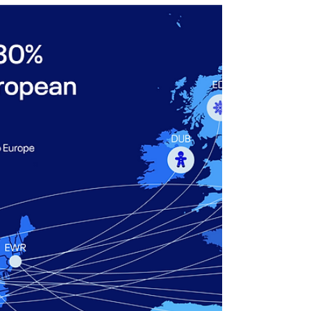
largement d’autres grands groupes
européens comme Lufthansa Group, IAG, et
Air France–KLM. En 2025, Ryanair a
poursuivi sa stratégie de croissance en
Europe et sur le pourtour méditerranéen ,
tout en arbitrant fortement ses capacités
selon les coûts aéroportuaires et la fiscalité
locale. L’année a été marquée par l’ann