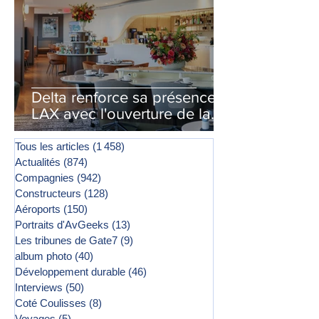
Delta renforce sa présence à
LAX avec l'ouverture de la
première phase d'un second
salon Delta One
Tous les articles
(1 458)
1 458 posts
Actualités
(874)
874 posts
Compagnies
(942)
942 posts
Constructeurs
(128)
128 posts
Aéroports
(150)
150 posts
Portraits d'AvGeeks
(13)
13 posts
Les tribunes de Gate7
(9)
9 posts
album photo
(40)
40 posts
Développement durable
(46)
46 posts
Interviews
(50)
50 posts
Coté Coulisses
(8)
8 posts
Voyages
(5)
5 posts