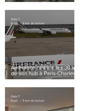
et Zurich
Gate 7
6 juil.
6 min de lecture
Air France célèbre les 30 ans
de son hub à Paris-Charles
de Gaulle
Gate 7
6 juil.
5 min de lecture