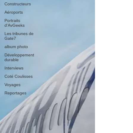
Constructeurs
Aéroports
Portraits
d'AvGeeks
Les tribunes de
Gate7
album photo
Développement
durable
Interviews
Coté Coulisses
Voyages
Reportages