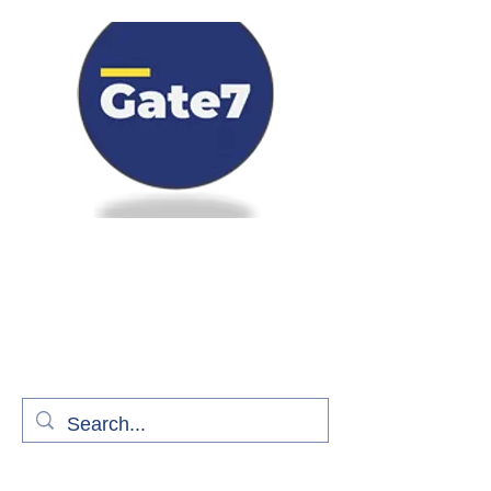
Bienvenue à bord de Gate7
le média qui fait décoller l'information
aérienne
S'abonner gratuitement pour