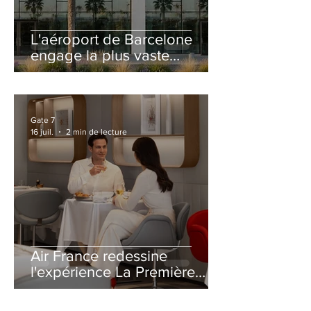
L'aéroport de Barcelone
engage la plus vaste
rénovation de son Terminal
2 depuis son ouverture
Gate 7
16 juil.
2 min de lecture
Air France redessine
l'expérience La Première
avec un salon entièrement
repensé à Paris-CDG