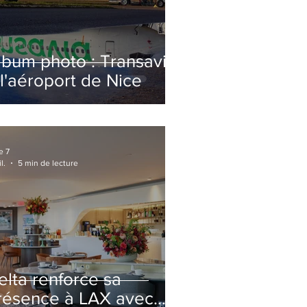
lbum photo : Transavia
 l'aéroport de Nice
e 7
l.
5 min de lecture
elta renforce sa
résence à LAX avec