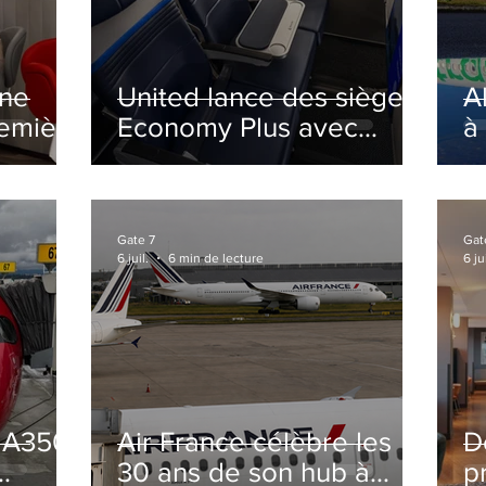
ine
United lance des sièges
A
remière
Economy Plus avec
à
siège central neutralisé
nsé à
Gate 7
Gat
6 juil.
6 min de lecture
6 jui
s A350
Air France célèbre les
D
30 ans de son hub à
p