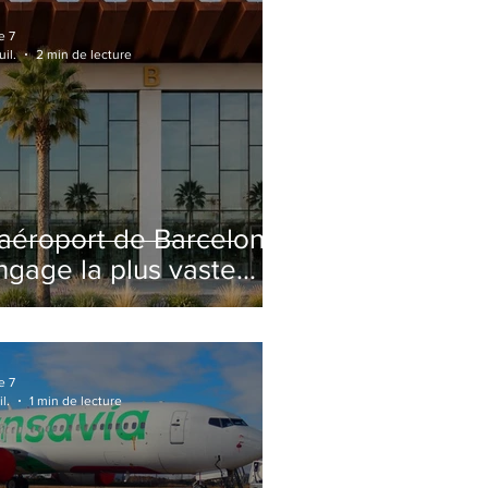
e 7
uil.
2 min de lecture
'aéroport de Barcelone
ngage la plus vaste
énovation de son
erminal 2 depuis son
uverture
e 7
il.
1 min de lecture