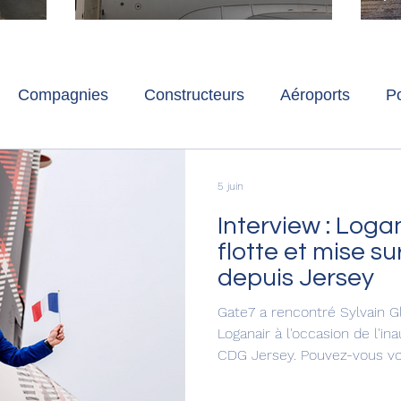
ch
Paris-Charles de Gaulle
l
p
s
Compagnies
Constructeurs
Aéroports
Po
lbum photo
Développement durable
Interviews
5 juin
Interview : Loga
flotte et mise s
depuis Jersey
Gate7 a rencontré Sylvain Gl
Loganair à l'occasion de l'ina
CDG Jersey. Pouvez-vous vo
Sylvain Gloux et je suis dire
Loganair. Je fais partie du c