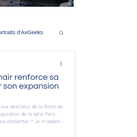
'ouverture de la
remière phase d'un
econd salon Delta One
rtraits d'AvGeeks
Coté Coulisses
nair renforce sa
ur son expansion
oux directeur de la flotte de
uguration de la ligne Paris
us présenter ? Je m'appelle
cteur de la flotte chez
omité exécutif de la