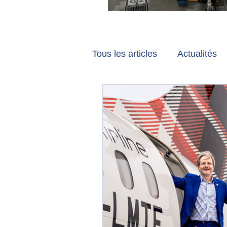
Vancouver et Zuri
Tous les articles
Actualités
Les tribunes de Gate7
a
Voyages
Reportages