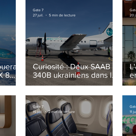
Gate 7
Gat
27 juil.
5 min de lecture
20 j
ouera
Curiosité : Deux SAAB
L
X 8
340B ukrainiens dans le
e
ciel Italien cet été
r
sa
T
o
Gate 7
Gat
15 juil.
2 min de lecture
11 ju