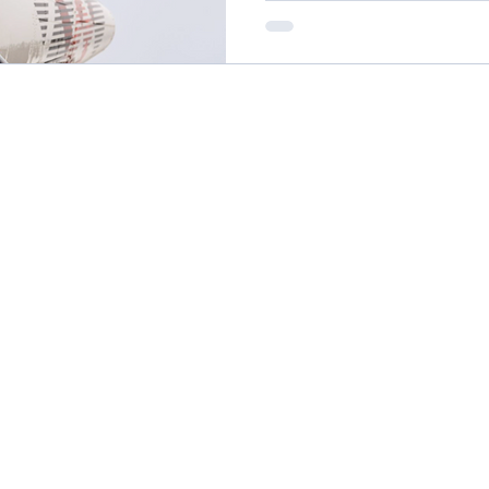
compagnie aérienne. Ma respo
et mettre en œuvre l'ensemb
de la compagnie : planificati
location ainsi que financem