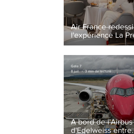
Air France redess
l'expérience La P
avec un salon
entièrement repe
Paris-CDG
Gate 7
8 juil.
3 min de lecture
A bord de l'Airbu
d'Edelweiss entre