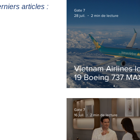
rniers articles :
Gate 7
28 juil.
2 min de lecture
Vietnam Airlines l
19 Boeing 737 MA
pour accélérer la
modernisation de 
flotte
Gate 7
16 juil.
2 min de lecture