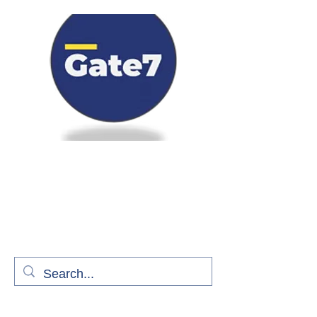
Bienvenue à bord de Gate7
le média qui fait décoller l'information
aérienne
S'abonner gratuitement pour