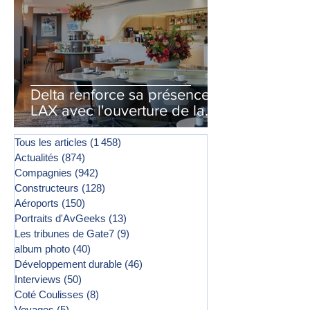
Delta renforce sa présence à
LAX avec l'ouverture de la
première phase d'un second
salon Delta One
Tous les articles
(1 458)
1 458 posts
Actualités
(874)
874 posts
Compagnies
(942)
942 posts
Constructeurs
(128)
128 posts
Aéroports
(150)
150 posts
Portraits d'AvGeeks
(13)
13 posts
Les tribunes de Gate7
(9)
9 posts
album photo
(40)
40 posts
Développement durable
(46)
46 posts
Interviews
(50)
50 posts
Coté Coulisses
(8)
8 posts
Voyages
(5)
5 posts