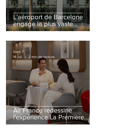
L'aéroport de Barcelone
engage la plus vaste
rénovation de son Terminal
2 depuis son ouverture
Gate 7
16 juil.
2 min de lecture
Air France redessine
l'expérience La Première
avec un salon entièrement
repensé à Paris-CDG