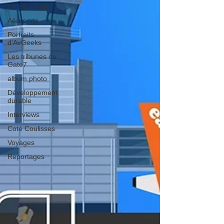
Constructeurs
Aéroports
Portraits
d'AvGeeks
Les tribunes de
Gate7
album photo
Développement
durable
Interviews
Coté Coulisses
Voyages
Reportages