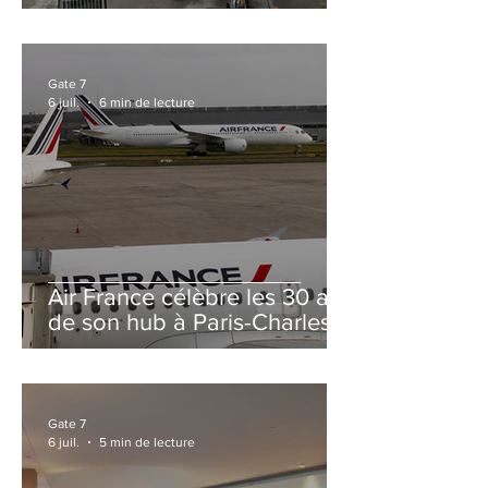
et Zurich
Gate 7
6 juil.
6 min de lecture
Air France célèbre les 30 ans
de son hub à Paris-Charles
de Gaulle
Gate 7
6 juil.
5 min de lecture