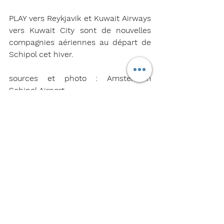
PLAY vers Reykjavik et Kuwait Airways 
vers Kuwait City sont de nouvelles 
compagnies aériennes au départ de 
Schipol cet hiver.
sources et photo : Amsterdam 
Schipol Airport 
KLM
Amsterdam Schipol
PLAY
Kuwait Airways
Actualités
Aéroports
Voir tout
Posts récents