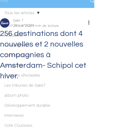
Post
Tous les articles
Gate 7
Tous les articles
29 oct. 2021
1 min de lecture
256 destinations dont 4
Actualités
nouvelles et 2 nouvelles
Compagnies
compagnies à
Constructeurs
Amsterdam- Schipol cet
Aéroports
hiver.
Portraits d'AvGeeks
Les tribunes de Gate7
album photo
Développement durable
Interviews
Coté Coulisses