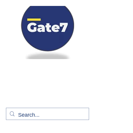
Bienvenue à bord de Gate7
le média qui fait décoller l'information
aérienne
S'abonner gratuitement pour