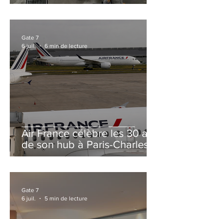
et Zurich
Gate 7
6 juil.
6 min de lecture
Air France célèbre les 30 ans
de son hub à Paris-Charles
de Gaulle
Gate 7
6 juil.
5 min de lecture