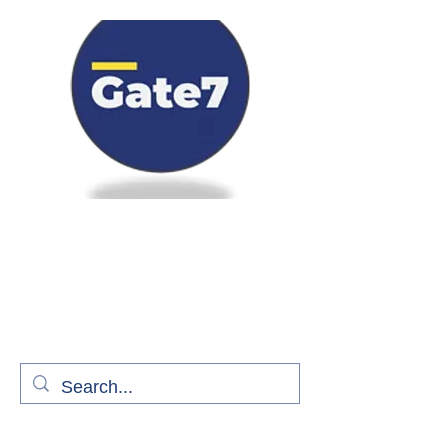
Bienvenue à bord de Gate7
le média qui fait décoller l'information
aérienne
S'abonner gratuitement pour