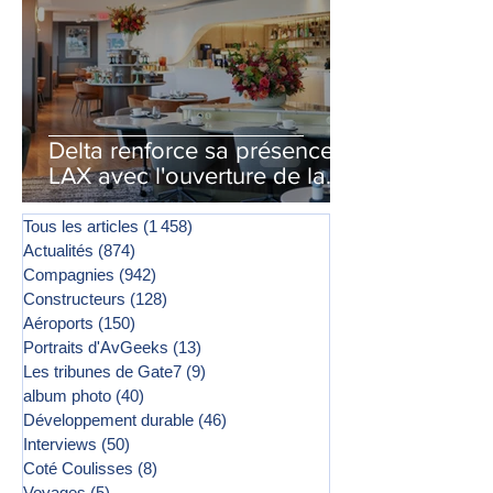
Delta renforce sa présence à
LAX avec l'ouverture de la
première phase d'un second
salon Delta One
Tous les articles
(1 458)
1 458 posts
Actualités
(874)
874 posts
Compagnies
(942)
942 posts
Constructeurs
(128)
128 posts
Aéroports
(150)
150 posts
Portraits d'AvGeeks
(13)
13 posts
Les tribunes de Gate7
(9)
9 posts
album photo
(40)
40 posts
Développement durable
(46)
46 posts
Interviews
(50)
50 posts
Coté Coulisses
(8)
8 posts
Voyages
(5)
5 posts