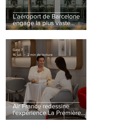
L'aéroport de Barcelone
engage la plus vaste
rénovation de son Terminal
2 depuis son ouverture
Gate 7
16 juil.
2 min de lecture
Air France redessine
l'expérience La Première
avec un salon entièrement
repensé à Paris-CDG