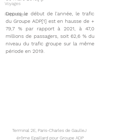
Voyages
Depuis le début de l'année, le trafic 
Reportages
du Groupe ADP[1] est en hausse de + 
79,7 % par rapport à 2021, à 47,0 
millions de passagers, soit 62,6 % du 
niveau du trafic groupe sur la même 
période en 2019.
Terminal 2E, Paris-Charles de GaulleJ 
érôme Epaillard pour Groupe ADP