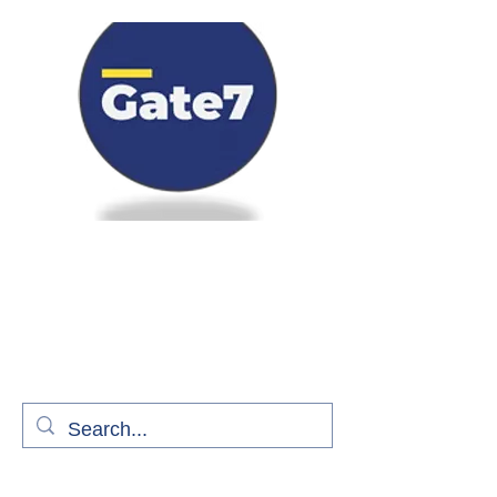
Bienvenue à bord de Gate7
le média qui fait décoller l'information
aérienne
S'abonner gratuitement pour