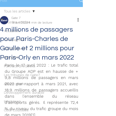
Post
Tous les articles
Gate 7
Tous les articles
18 avr. 2022
4 min de lecture
4 millions de passagers
Actualités
pour Paris-Charles de
Compagnies
Gaulle et 2 millions pour
Constructeurs
Paris-Orly en mars 2022
Aéroports
Paris le 17 avril 2022 : Le trafic total 
Portraits d'AvGeeks
du Groupe ADP est en hausse de + 
Les tribunes de Gate7
9,8 millions de passagers en mars 
2022 par rapport à mars 2021, avec 
album photo
18,9 millions de passagers accueillis 
Développement durable
dans l'ensemble du réseau 
Interviews
d'aéroports gérés. Il représente 72,4 
% du niveau du trafic groupe du mois 
Coté Coulisses
de mars 2019[1].