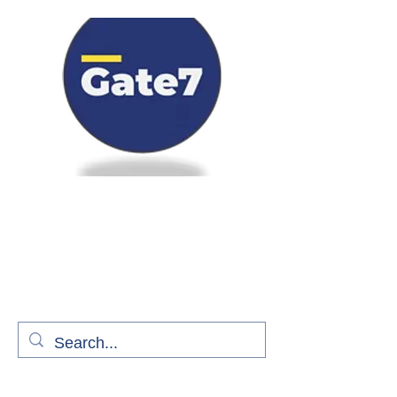
Bienvenue à bord de Gate7
le média qui fait décoller l'information
aérienne
S'abonner gratuitement pour