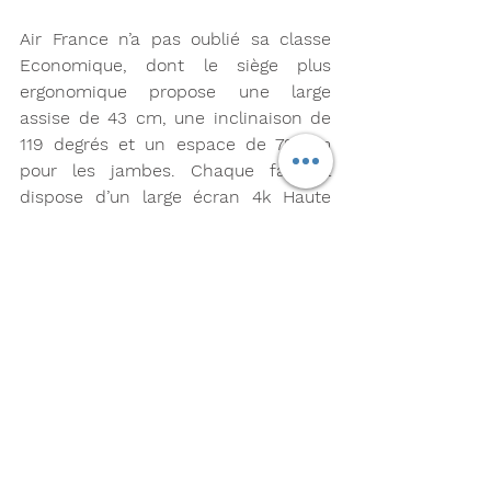
Air France n’a pas oublié sa classe 
Economique, dont le siège plus 
ergonomique propose une large 
assise de 43 cm, une inclinaison de 
119 degrés et un espace de 79 cm 
pour les jambes. Chaque fauteuil 
dispose d’un large écran 4k Haute 
Définition de 13,3 pouces et d’un port 
USB A indispensable pour charger les 
appareils électroniques.