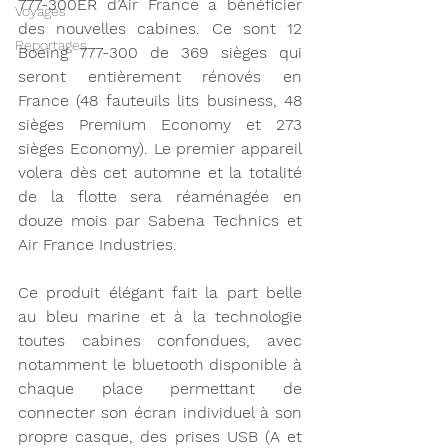
777-300ER d’Air France a bénéficier 
Voyages
des nouvelles cabines. Ce sont 12 
Reportages
Boeing 777-300 de 369 sièges qui 
seront entièrement rénovés en 
France (48 fauteuils lits business, 48 
sièges Premium Economy et 273 
sièges Economy). Le premier appareil 
volera dès cet automne et la totalité 
de la flotte sera réaménagée en 
douze mois par Sabena Technics et 
Air France Industries.
Ce produit élégant fait la part belle 
au bleu marine et à la technologie 
toutes cabines confondues, avec 
notamment le bluetooth disponible à 
chaque place permettant de 
connecter son écran individuel à son 
propre casque, des prises USB (A et 