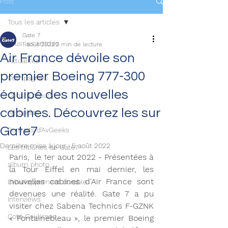
Post
Tous les articles
Gate 7
Tous les articles
1 août 2022
2 min de lecture
Air France dévoile son
Actualités
premier Boeing 777-300
Compagnies
équipé des nouvelles
Constructeurs
cabines. Découvrez les sur
Aéroports
Gate7
Portraits d'AvGeeks
Dernière mise à jour :
5 août 2022
Les tribunes de Gate7
Paris,  le 1er aout 2022 - Présentées à 
album photo
la Tour Eiffel en mai dernier, les 
nouvelles cabines d'Air France sont 
Développement durable
devenues une réalité. Gate 7 a pu 
Interviews
visiter chez Sabena Technics F-GZNK 
Coté Coulisses
« Fontainebleau », le premier Boeing 