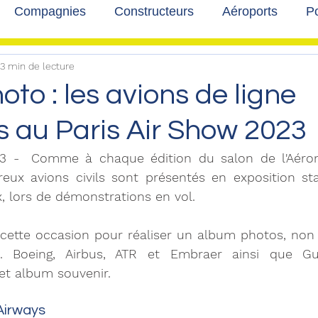
Compagnies
Constructeurs
Aéroports
Po
3 min de lecture
lbum photo
Développement durable
Interviews
to : les avions de ligne
s au Paris Air Show 2023
23 -
Comme à chaque édition du salon de l'Aéron
eux avions civils sont présentés en exposition sta
x, lors de démonstrations en vol. 
cette occasion pour réaliser un album photos, non e
s. Boeing, Airbus, ATR et Embraer ainsi que Gu
et album souvenir. 
irways 