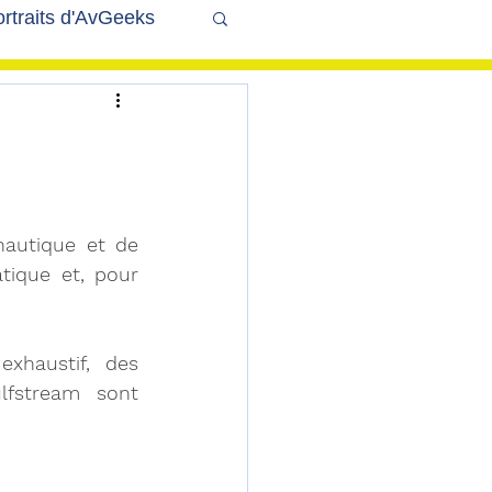
rtraits d'AvGeeks
Coté Coulisses
autique et de 
tique et, pour 
xhaustif,  des 
lfstream sont 