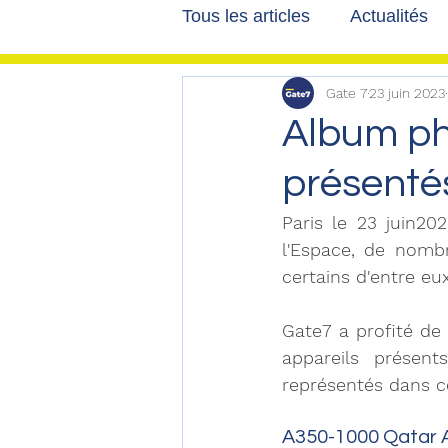
Tous les articles
Actualités
Gate 7
23 juin 2023
Les tribunes de Gate7
a
Album pho
présenté
Voyages
Reportages
Paris le 23 juin20
l'Espace, de nombr
certains d'entre eu
Gate7 a profité de 
appareils présent
représentés dans c
A350-1000 Qatar A