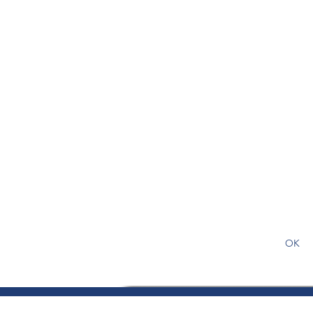
S'abonner gratuitement pour
article
OK