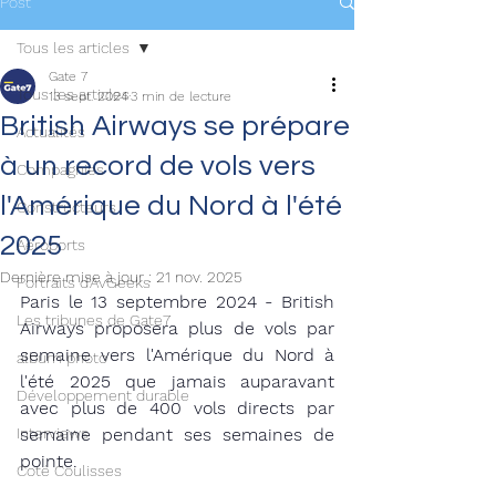
Post
Tous les articles
Gate 7
Tous les articles
13 sept. 2024
3 min de lecture
British Airways se prépare
Actualités
à un record de vols vers
Compagnies
l'Amérique du Nord à l'été
Constructeurs
2025
Aéroports
Dernière mise à jour :
21 nov. 2025
Portraits d'AvGeeks
Paris le 13 septembre 2024 - British 
Les tribunes de Gate7
Airways proposera plus de vols par 
semaine vers l'Amérique du Nord à 
album photo
l'été 2025 que jamais auparavant 
Développement durable
avec plus de 400 vols directs par 
Interviews
semaine pendant ses semaines de 
pointe.
Coté Coulisses