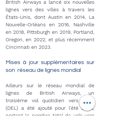
British Airways a lancé six nouvelles 
lignes vers des villes à travers les 
États-Unis, dont Austin en 2014, La 
Nouvelle-Orléans en 2016, Nashville 
en 2018, Pittsburgh en 2019, Portland, 
Oregon, en 2022, et plus récemment 
Cincinnati en 2023.
Mises à jour supplémentaires sur 
son  réseau de lignes mondial 
Ailleurs sur le réseau mondial de 
lignes de British Airways, un 
troisième vol quotidien vers Delhi 
(DEL) a été ajouté pour l'été 2025, 
portant le nombre total de vols vers 
l'Inde à 63 par semaine sur cinq 
destinations. Les vols de Gatwick à 
Cancun (CUN) passeront également 