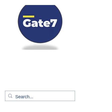
Bienvenue à bord de Gate7
le média qui fait décoller l'information
aérienne
S'abonner gratuitement pour