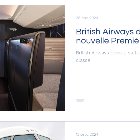
26 nov. 2024
British Airways 
nouvelle Premiè
British Airways dévoile sa t
classe
13 sept. 2024