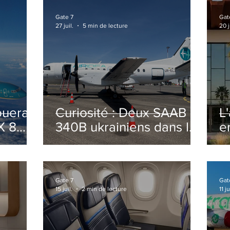
Gate 7
Gat
27 juil.
5 min de lecture
20 j
ouera
Curiosité : Deux SAAB
L
X 8
340B ukrainiens dans le
e
ciel Italien cet été
r
sa
T
o
Gate 7
Gat
15 juil.
2 min de lecture
11 ju