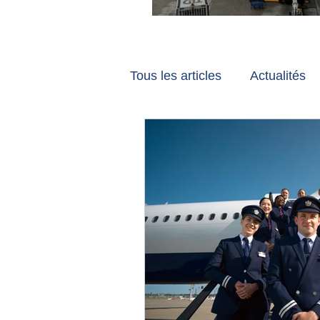
Vancouver et Zuri
Tous les articles
Actualités
Les tribunes de Gate7
a
Voyages
Reportages