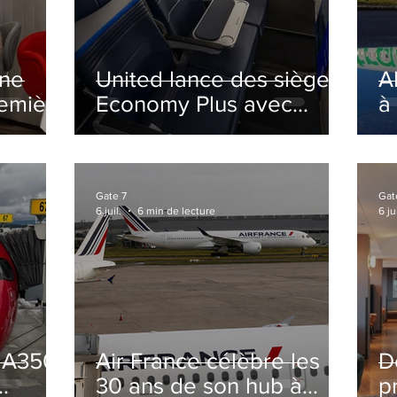
ine
United lance des sièges
A
remière
Economy Plus avec
à
siège central neutralisé
nsé à
Gate 7
Gat
6 juil.
6 min de lecture
6 jui
s A350
Air France célèbre les
D
30 ans de son hub à
p