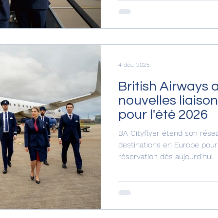
du Sud), Haneda (Tokyo), Bri
(Jamaïque) et San José (Cos
programme reflète une croi
long-courrier de British Air
4 déc. 2025
British Airways 
nouvelles liais
pour l'été 2026
BA Cityflyer étend son rése
destinations en Europe pour 
réservation dès aujourd'hui.