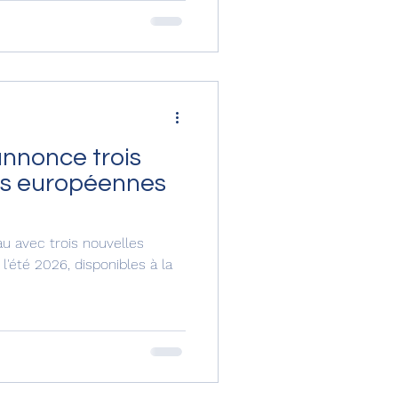
dgetown (Barbade), Kingston
ta Rica). Le nouveau
ssance de 9 %* du réseau
ways, la compag
annonce trois
ons européennes
au avec trois nouvelles
l'été 2026, disponibles à la