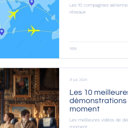
Les 10 compagnies aérienne
réseaux
31 juil. 2024
Les 10 meilleure
démonstrations 
moment
Les meilleures vidéos de dé
moment