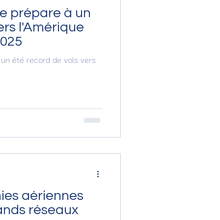
se prépare à un
ers l'Amérique
2025
 un été record de vols vers
ies aériennes
rands réseaux