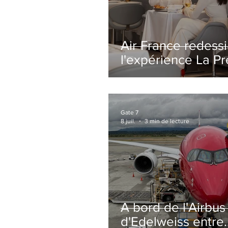
Air France redess
l'expérience La P
avec un salon
entièrement repe
Paris-CDG
Gate 7
8 juil.
3 min de lecture
A bord de l'Airbu
d'Edelweiss entre