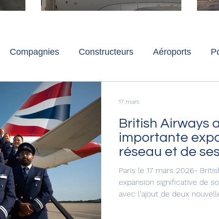
ch
Paris-Charles de Gaulle
l
p
s
Compagnies
Constructeurs
Aéroports
Po
lbum photo
Développement durable
Interviews
17 mars
British Airways
importante expa
réseau et de se
pour l'hiver 2026
Paris le 17 mars 2026- Brit
expansion significative de s
avec l'ajout de deux nouvell
(Australie) et Colombo (Sri 
aérienne ajoutera des vols c