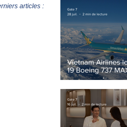
rniers articles :
Gate 7
28 juil.
2 min de lecture
Vietnam Airlines l
19 Boeing 737 MA
pour accélérer la
modernisation de 
flotte
Gate 7
16 juil.
2 min de lecture