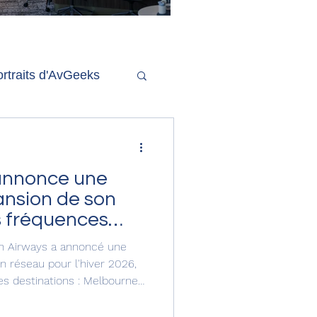
'ouverture de la
remière phase d'un
econd salon Delta One
rtraits d'AvGeeks
Coté Coulisses
 annonce une
nsion de son
s fréquences
ish Airways a annoncé une
on réseau pour l'hiver 2026,
es destinations : Melbourne
Lanka). De plus, la compagnie
et hiver vers Le Cap (Afrique