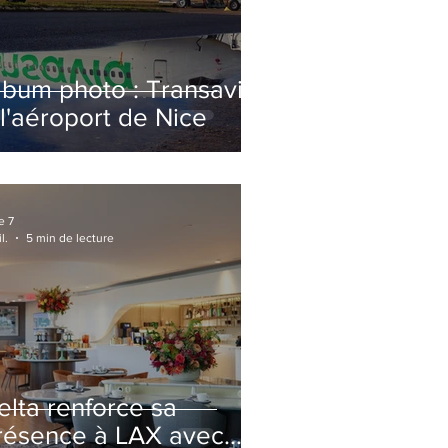
lbum photo : Transavia
 l'aéroport de Nice
e 7
l.
5 min de lecture
elta renforce sa
résence à LAX avec