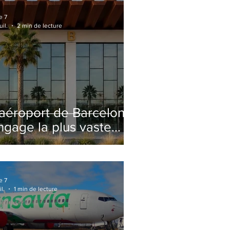
e 7
uil.
2 min de lecture
'aéroport de Barcelone
ngage la plus vaste
énovation de son
erminal 2 depuis son
uverture
e 7
il.
1 min de lecture