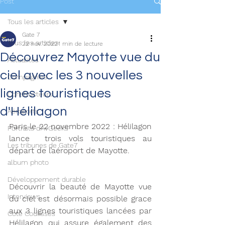
Post
Tous les articles
Gate 7
Tous les articles
22 nov. 2022
1 min de lecture
Découvrez Mayotte vue du
Actualités
ciel avec les 3 nouvelles
Compagnies
lignes touristiques
Constructeurs
d'Hélilagon
Aéroports
Paris le 22 novembre 2022 : Hélilagon 
Portraits d'AvGeeks
lance  trois vols touristiques au 
Les tribunes de Gate7
départ de l’aéroport de Mayotte. 
album photo
Développement durable
Découvrir la beauté de Mayotte vue 
Interviews
du ciel est désormais possible grace 
aux 3 lignes touristiques lancées par 
Coté Coulisses
Hélilagon qui assure également des 