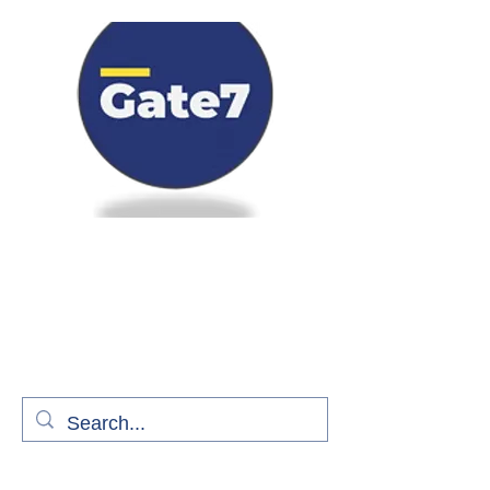
Bienvenue à bord de Gate7
le média qui fait décoller l'information
aérienne
S'abonner gratuitement pour