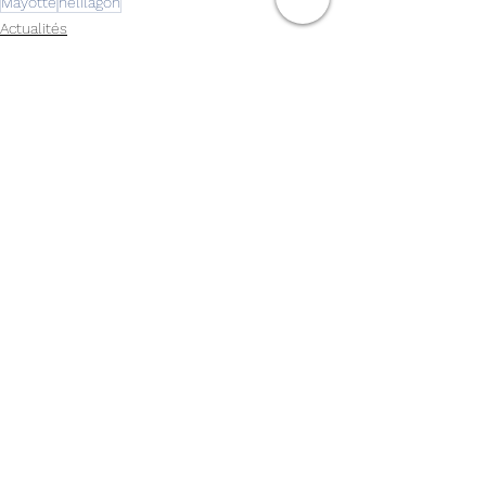
Mayotte
hélilagon
Actualités
Compagnies
Voir tout
Posts récents