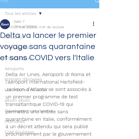
Post
Tous les articles
Gate 7
Tous les articles
27 nov. 2020
2 min de lecture
Delta va lancer le premier
Actualités
voyage sans quarantaine
Compagnies
et sans COVID vers l'Italie
Constructeurs
Aéroports
Delta Air Lines, Aeroporti di Roma et 
Portraits d'AvGeeks
l'aéroport international Hartsfield-
Jackson d'Atlanta se sont associés à 
Les tribunes de Gate7
un premier programme de test 
album photo
transatlantique COVID-19 qui 
Développement durable
permettra une entrée sans 
quarantaine en Italie, conformément 
Interviews
à un décret attendu qui sera publié 
Coté Coulisses
prochainement par le gouvernement 