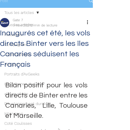
Post
Tous les articles
Gate 7
Tous les articles
9 nov. 2021
2 min de lecture
Inaugurés cet été, les vols
Actualités
directs Binter vers les îles
Compagnies
Canaries séduisent les
Constructeurs
Français
Aéroports
Portraits d'AvGeeks
Les tribunes de Gate7
Bilan positif pour les vols 
album photo
directs de Binter entre les 
Développement durable
Canaries,  Lille, Toulouse 
Interviews
et Marseille. 
Coté Coulisses