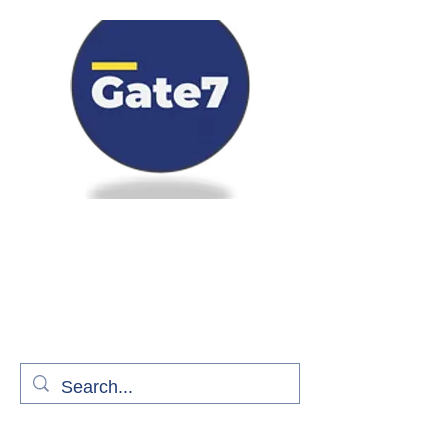
Bienvenue à bord de Gate7
le média qui fait décoller l'information
aérienne
S'abonner gratuitement pour