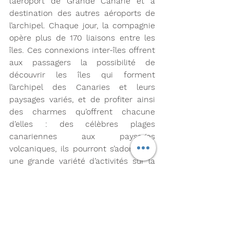
l’aéroport de Grande Canarie et à 
destination des autres aéroports de 
l’archipel. Chaque jour, la compagnie 
opère plus de 170 liaisons entre les 
îles. Ces connexions inter-îles offrent 
aux passagers la possibilité de 
découvrir les îles qui forment 
l’archipel des Canaries et leurs 
paysages variés, et de profiter ainsi 
des charmes qu’offrent chacune 
d’elles : des célèbres plages 
canariennes aux paysages 
volcaniques, ils pourront s’adonner à 
une grande variété d’activités sur la 
terre comme à la mer.
Les passagers des vols Binter 
bénéficient en outre d’un nouvel 
arrivant dans la flotte de la 