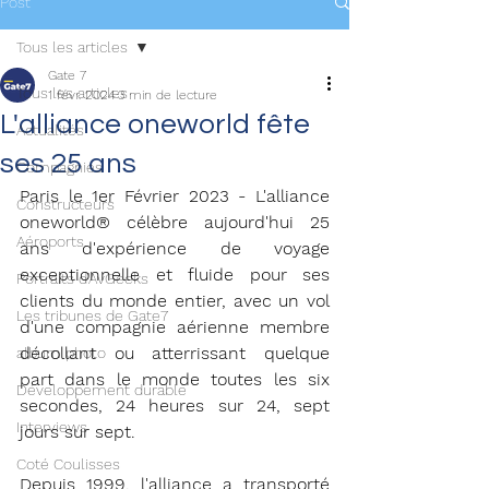
Post
Tous les articles
Gate 7
Tous les articles
1 févr. 2024
3 min de lecture
L'alliance oneworld fête
Actualités
ses 25 ans
Compagnies
Paris le 1er Février 2023 - L'alliance 
Constructeurs
oneworld® célèbre aujourd'hui 25 
Aéroports
ans d'expérience de voyage 
exceptionnelle et fluide pour ses 
Portraits d'AvGeeks
clients du monde entier, avec un vol 
Les tribunes de Gate7
d'une compagnie aérienne membre 
décollant ou atterrissant quelque 
album photo
part dans le monde toutes les six 
Développement durable
secondes, 24 heures sur 24, sept 
Interviews
jours sur sept.
Coté Coulisses
Depuis 1999, l'alliance a transporté 