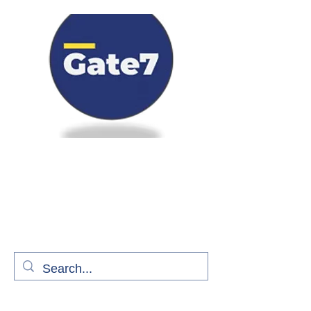
Bienvenue à bord de Gate7
le média qui fait décoller l'information
aérienne
S'abonner gratuitement pour