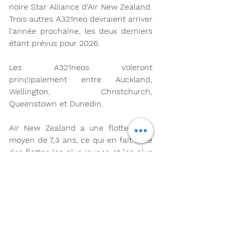
noire Star Alliance d'Air New Zealand. 
Trois autres A321neo devraient arriver 
l'année prochaine, les deux derniers 
étant prévus pour 2026.
Les A321neos voleront 
principalement entre Auckland, 
Wellington, Christchurch, 
Queenstown et Dunedin.
Air New Zealand a une flotte d'âge 
moyen de 7,3 ans, ce qui en fait l'une 
des flottes les plus jeunes et les plus 
efficaces au monde.
Airbus
A321neo
Auckland
Air New Zealand
Compagnies
Aéroports
Actualités