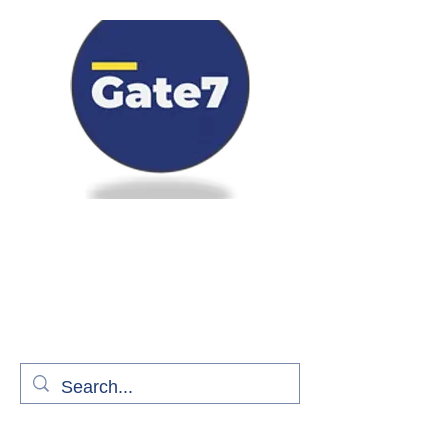
Bienvenue à bord de Gate7
le média qui fait décoller l'information
aérienne
S'abonner gratuitement pour