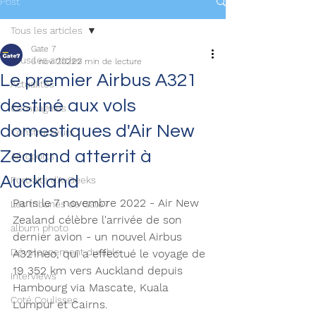
Post
Tous les articles
Gate 7
Tous les articles
6 nov. 2022
2 min de lecture
Le premier Airbus A321
Actualités
destiné aux vols
Compagnies
domestiques d'Air New
Constructeurs
Zealand atterrit à
Aéroports
Auckland
Portraits d'AvGeeks
Paris le 7 novembre 2022 - Air New 
Les tribunes de Gate7
Zealand célèbre l'arrivée de son 
album photo
dernier avion - un nouvel Airbus 
Développement durable
A321neo, qui a effectué le voyage de 
19 352 km vers Auckland depuis 
Interviews
Hambourg via Mascate, Kuala 
Coté Coulisses
Lumpur et Cairns.