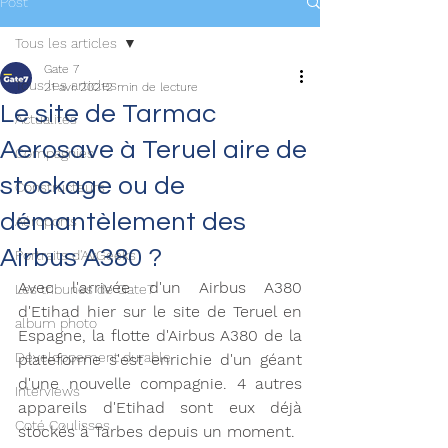
Post
Tous les articles
Gate 7
Tous les articles
21 avr. 2021
2 min de lecture
Le site de Tarmac
Actualités
Aerosave à Teruel aire de
Compagnies
stockage ou de
Constructeurs
démantèlement des
Aéroports
Airbus A380 ?
Portraits d'AvGeeks
Avec l'arrivée d'un Airbus A380 
Les tribunes de Gate7
d'Etihad hier sur le site de Teruel en 
album photo
Espagne, la flotte d'Airbus A380 de la 
Développement durable
plateforme s'est enrichie d'un géant 
d'une nouvelle compagnie. 4 autres 
Interviews
appareils d'Etihad sont eux déjà 
Coté Coulisses
stockés à Tarbes depuis un moment. 