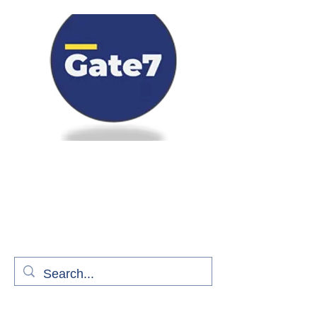
Bienvenue à bord de Gate7
le média qui fait décoller l'information
aérienne
S'abonner gratuitement pour