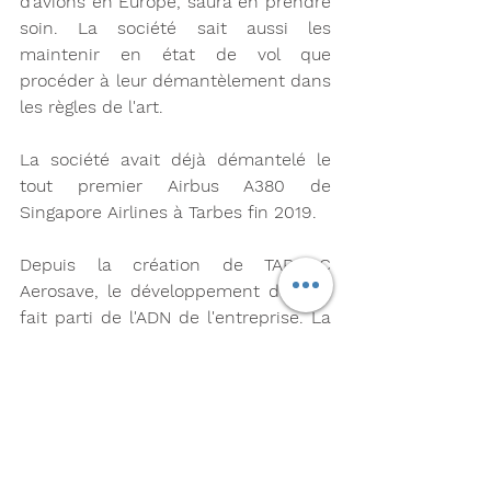
d’avions en Europe, saura en prendre 
soin. La société sait aussi les 
maintenir en état de vol que 
procéder à leur démantèlement dans 
les règles de l'art. 
La société avait déjà démantelé le 
tout premier Airbus A380 de 
Singapore Airlines à Tarbes fin 2019. 
Depuis la création de TARMAC 
Aerosave, le développement durable 
fait parti de l'ADN de l'entreprise. La 
société a mis en place le procédé le 
plus respectueux de l'environnement 
pour recycler les avions et les 
moteurs et exerce ses opérations 
dans le respect des  réglementations 
environnementales européennes 