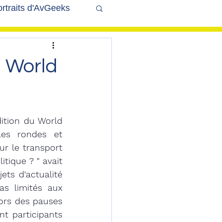
rtraits d'AvGeeks
Coté Coulisses
 World
ition du World 
es rondes et 
ur le transport 
tique ? " avait 
s d'actualité 
s limités aux 
ors des pauses 
t participants 