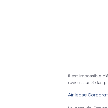
Il est impossible d
revient sur 3 des p
Air lease Corporat
Le nom de Steven F