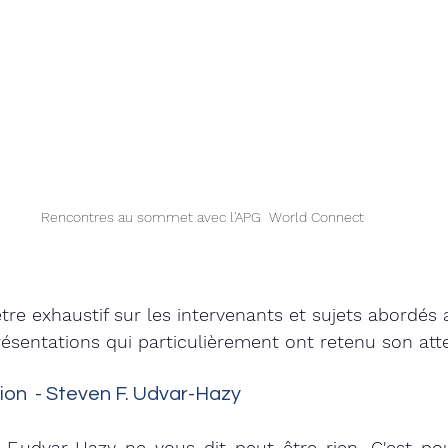
Rencontres au sommet avec l'APG  World Connect 
'être exhaustif sur les intervenants et sujets abordés
résentations qui particulièrement ont retenu son atte
ion  - Steven F. Udvar-Hazy 
.udvar-Hazy ne vous dit peut être rien. C'est pour