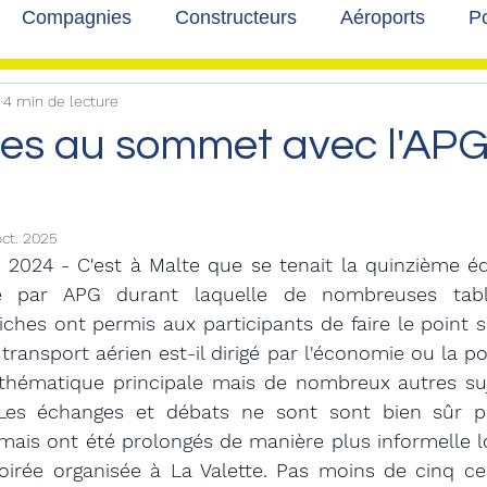
Compagnies
Constructeurs
Aéroports
Po
4 min de lecture
lbum photo
Développement durable
Interviews
es au sommet avec l'APG
oct. 2025
 2024 - C'est à Malte que se tenait la quinzième éd
e par APG durant laquelle de nombreuses tabl
riches ont permis aux participants de faire le point s
transport aérien est-il dirigé par l'économie ou la poli
hématique principale mais de nombreux autres sujet
Les échanges et débats ne sont sont bien sûr pa
 mais ont été prolongés de manière plus informelle l
oirée organisée à La Valette. Pas moins de cinq cen