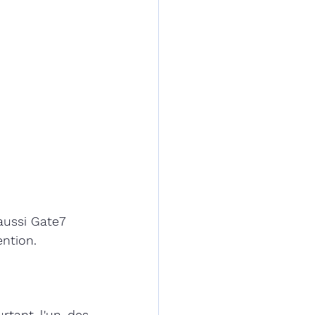
 aussi Gate7 
ntion. 
tant l'un des 