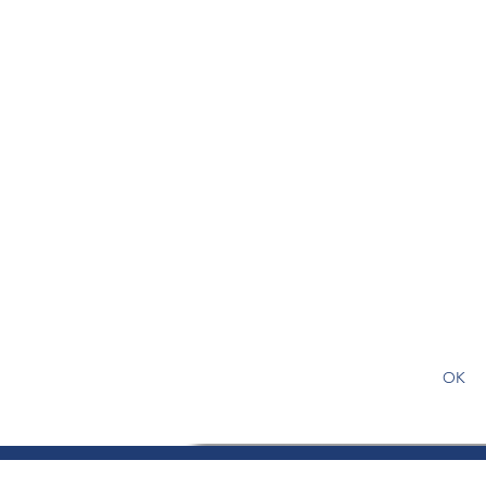
S'abonner gratuitement pour
article
OK