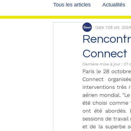
Tous les articles
Actualités
Gate 7
28 oct. 2024
Les tribunes de Gate7
a
Rencontr
Connect
Voyages
Reportages
Dernière mise à jour :
27 
Paris le 28 octobre
Connect organisé
interventions très 
aérien mondial. "Le 
été choisi comme t
ont été abordés. 
sessions de travail
et de la superbe s