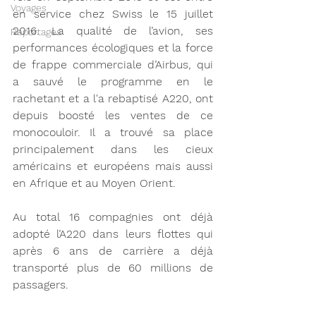
Voyages
en service chez Swiss le 15 juillet 
2016. La qualité de l’avion, ses 
Reportages
performances écologiques et la force 
de frappe commerciale d’Airbus, qui 
a sauvé le programme en le 
rachetant et a l'a rebaptisé A220, ont 
depuis boosté les ventes de ce 
monocouloir. Il a trouvé sa place 
principalement dans les cieux 
américains et européens mais aussi 
en Afrique et au Moyen Orient. 
Au total 16 compagnies ont déjà 
adopté l’A220 dans leurs flottes qui 
après 6 ans de carrière a déjà 
transporté plus de 60 millions de 
passagers. 