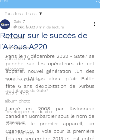
Post
Tous les articles
Gate 7
Tous les articles
17 déc. 2022
3 min de lecture
Retour sur le succès de
Actualités
l’Airbus A220
Compagnies
Paris le 17 décembre 2022 - Gate7 se 
Constructeurs
penche sur les opérateurs de cet 
Aéroports
appareil nouvel génération l'un des 
succès d'Airbus alors qu'air Baltic 
Portraits d'AvGeeks
fête 6 ans d’exploitation de l’Airbus 
Les tribunes de Gate7
A220-300. 
album photo
Lancé en 2008 par l’avionneur 
Développement durable
canadien Bombardier sous le nom de 
Interviews
C-Series le premier appareil, un 
Cseries-100, a volé pour la première 
Coté Coulisses
fois en septembre 2013 et est entré 