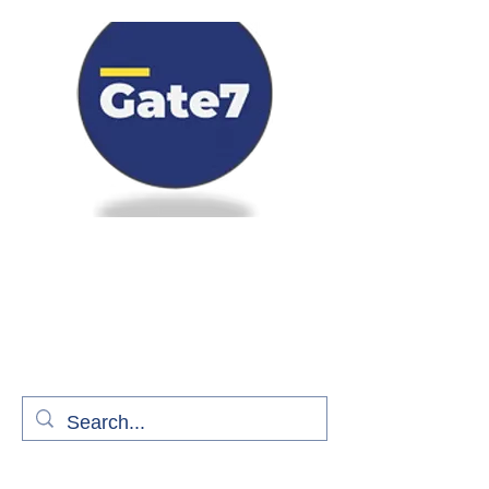
Bienvenue à bord de Gate7
le média qui fait décoller l'information
aérienne
S'abonner gratuitement pour