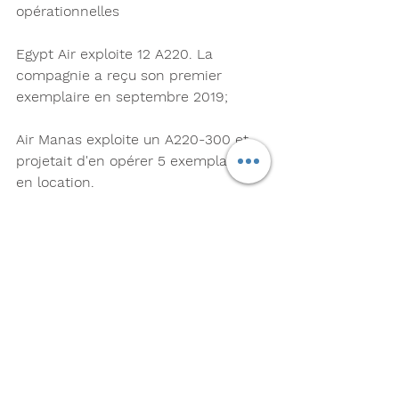
opérationnelles 
Egypt Air exploite 12 A220. La 
compagnie a reçu son premier 
exemplaire en septembre 2019; 
Air Manas exploite un A220-300 et 
projetait d'en opérer 5 exemplaires 
en location. 
Ibom Air a signé un accord sur 
l'acquisition de 10 A220 et en 
exploite 2.
Iraki Airways a commandé 5 A220-
300 et en exploite déjà 2.
A noter qu'Airbus était en tournée en 
Angola avec un Airbus A220-300 