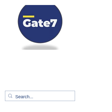
Bienvenue à bord de Gate7
le média qui fait décoller l'information
aérienne
S'abonner gratuitement pour