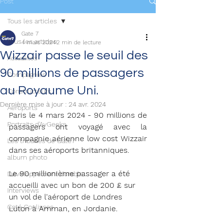
Post
Tous les articles
Gate 7
Tous les articles
4 mars 2024
2 min de lecture
Wizzair passe le seuil des
Actualités
90 millions de passagers
Compagnies
au Royaume Uni.
Constructeurs
Dernière mise à jour :
24 avr. 2024
Aéroports
Paris le 4 mars 2024 - 
90 millions de 
Portraits d'AvGeeks
passagers ont voyagé avec la 
compagnie aérienne low cost Wizzair 
Les tribunes de Gate7
dans ses aéroports britanniques.
album photo
Le 90 millionième passager a été 
Développement durable
accueilli avec un bon de 200 £ sur 
Interviews
un vol de l'aéroport de Londres 
Coté Coulisses
Luton à Amman, en Jordanie.