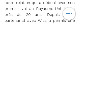
notre relation qui a débuté avec son 
premier vol au Royaume-Uni il y a 
près de 20 ans. Depuis, notre 
partenariat avec Wizz a permis une 
croissance soutenue du nombre de 
passagers et un choix toujours plus 
large de destinations sur nos 
tableaux de départ. Avec une autre 
année passionnante devant nous, 
notre priorité, comme toujours, est 
de continuer à offrir une expérience 
passager simple et conviviale alors 
que nous travaillons avec Wizz pour 
atteindre sa prochaine étape 
importante en matière de nombre de 
passagers.
Wizzair passe le seuil des 90 millions 
de passagers au Royaume Uni. / Gate7