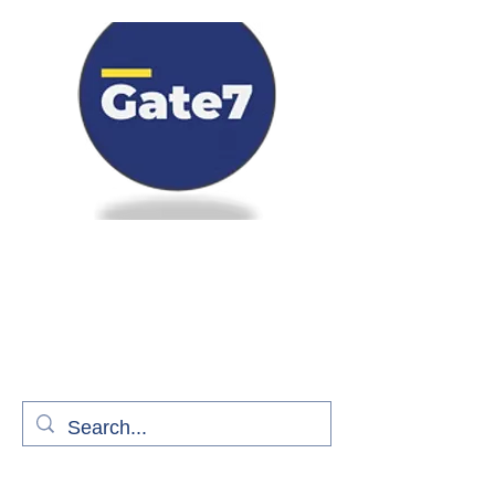
Bienvenue à bord de Gate7
le média qui fait décoller l'information
aérienne
S'abonner gratuitement pour