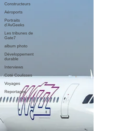
Constructeurs
Aéroports
Portraits
d'AvGeeks
Les tribunes de
Gate7
album photo
Développement
durable
Interviews
Coté Coulisses
Voyages
Reportages