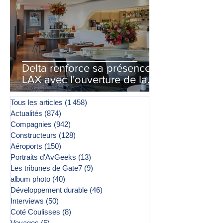
Delta renforce sa présence à
LAX avec l'ouverture de la
première phase d'un second
salon Delta One
Tous les articles
(1 458)
1 458 posts
Actualités
(874)
874 posts
Compagnies
(942)
942 posts
Constructeurs
(128)
128 posts
Aéroports
(150)
150 posts
Portraits d'AvGeeks
(13)
13 posts
Les tribunes de Gate7
(9)
9 posts
album photo
(40)
40 posts
Développement durable
(46)
46 posts
Interviews
(50)
50 posts
Coté Coulisses
(8)
8 posts
Voyages
(5)
5 posts