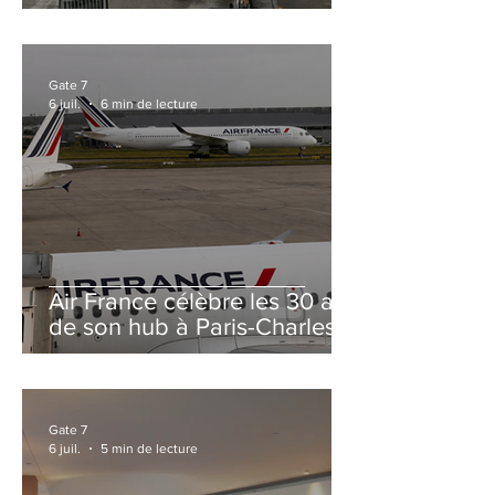
et Zurich
Gate 7
6 juil.
6 min de lecture
Air France célèbre les 30 ans
de son hub à Paris-Charles
de Gaulle
Gate 7
6 juil.
5 min de lecture