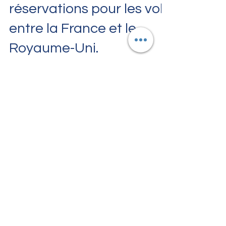
17 août 2021
easyJet : forte
augmentation des
réservations pour les vols
entre la France et le
Royaume-Uni.
easyJet voit ses réservations augmenter
pour les vols entre la France et le
Royaume-Uni suite à la levée de la
quarantaine obligatoire...