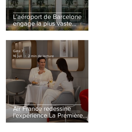
L'aéroport de Barcelone
engage la plus vaste
rénovation de son Terminal
2 depuis son ouverture
Gate 7
16 juil.
2 min de lecture
Air France redessine
l'expérience La Première
avec un salon entièrement
repensé à Paris-CDG