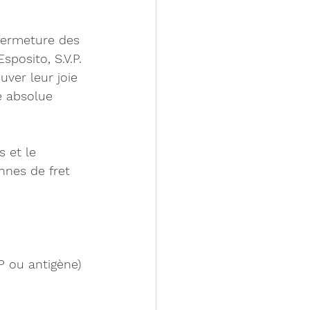
fermeture des 
sposito, S.V.P. 
uver leur joie 
é absolue 
 et le 
nes de fret 
P ou antigène) 