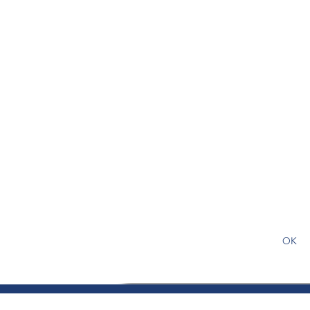
S'abonner gratuitement pour
article
OK