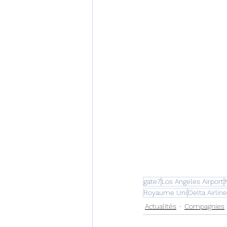
gate7
Los Angeles Airport
Royaume Uni
Delta Airlin
Actualités
Compagnies