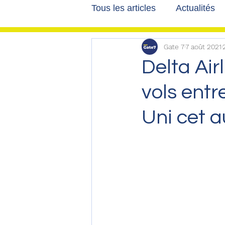
Tous les articles
Actualités
Gate 7
7 août 2021
Les tribunes de Gate7
a
Delta Air
vols entr
Voyages
Reportages
Uni cet 