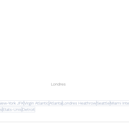
Londres 
New-York JFK
Virgin Atlantic
Atlanta
Londres Heathrow
Seattle
Miami Inte
es
Etats-Unis
Detroit