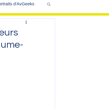
rtraits d'AvGeeks
Coté Coulisses
leurs
yaume-