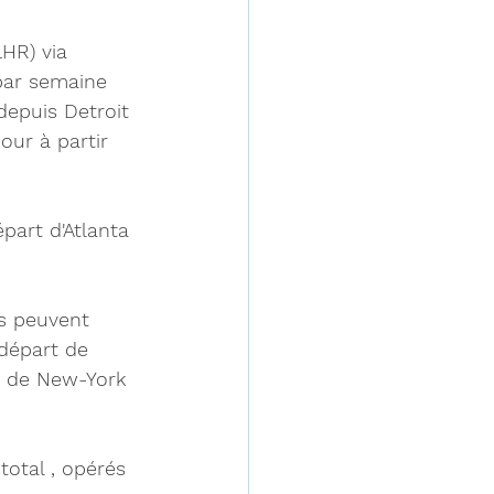
HR) via 
par semaine 
depuis Detroit 
our à partir 
part d'Atlanta 
ts peuvent 
départ de 
et de New-York 
otal , opérés 