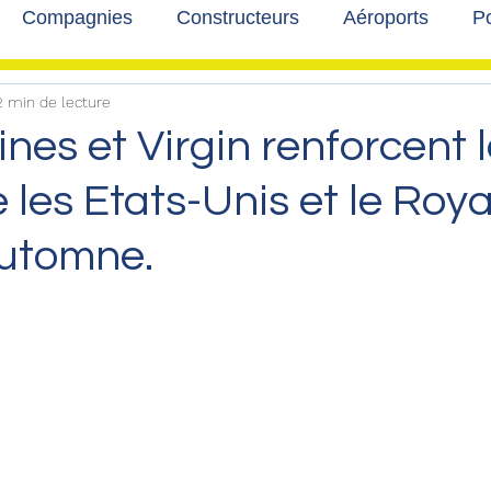
Compagnies
Constructeurs
Aéroports
Po
2 min de lecture
lbum photo
Développement durable
Interviews
lines et Virgin renforcent 
e les Etats-Unis et le Ro
automne.