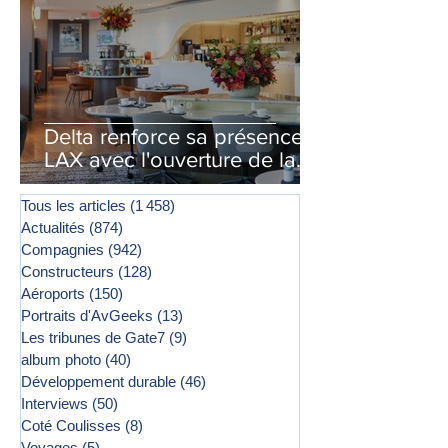
Delta renforce sa présence à
LAX avec l'ouverture de la
première phase d'un second
salon Delta One
Tous les articles
(1 458)
1 458 posts
Actualités
(874)
874 posts
Compagnies
(942)
942 posts
Constructeurs
(128)
128 posts
Aéroports
(150)
150 posts
Portraits d'AvGeeks
(13)
13 posts
Les tribunes de Gate7
(9)
9 posts
album photo
(40)
40 posts
Développement durable
(46)
46 posts
Interviews
(50)
50 posts
Coté Coulisses
(8)
8 posts
Voyages
(5)
5 posts