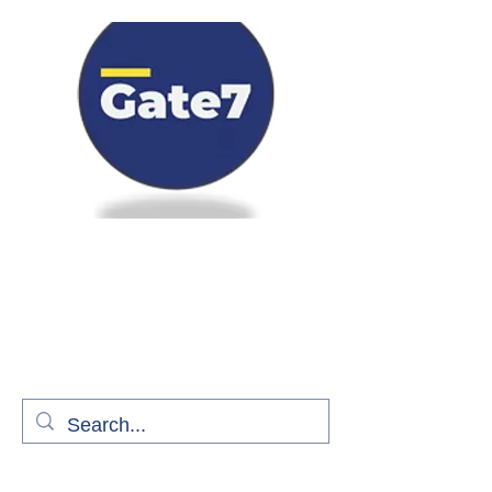
Bienvenue à bord de Gate7
le média qui fait décoller l'information
aérienne
S'abonner gratuitement pour