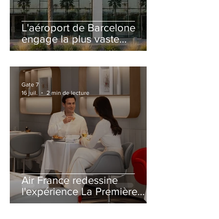
L'aéroport de Barcelone
engage la plus vaste
rénovation de son Terminal
2 depuis son ouverture
Gate 7
16 juil.
2 min de lecture
Air France redessine
l'expérience La Première
avec un salon entièrement
repensé à Paris-CDG