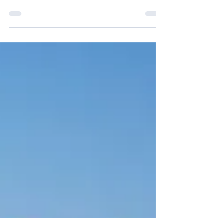
génération vers Londres
Paris le 20 mai 2026 - Riyadh Air inaugure
ses nouveaux Boeing 787-9 Dreamliner sur
la liaison Riyad-Londres : la billetterie est
ouverte au public Boeing 787 Dreamliner
Riyadh Air Riyadh Air, la nouvelle compagnie
aérienne nationale d’Arabie saoudite, a
annoncé l’ouverture de la billetterie au
grand public pour les vols entre l’aéroport
international Roi Khaled de Riyad (RUH) et
l’aéroport de Londres Heathrow (LHR).
Cette liaison clé, inaugurée par le nouvel
appareil le 1er