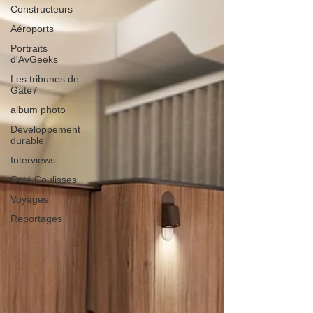
Constructeurs
Aéroports
Portraits
d'AvGeeks
Les tribunes de
Gate7
album photo
Développement
durable
Interviews
Coté Coulisses
Voyages
Reportages