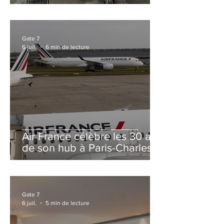
et Zurich
Gate 7
6 juil.
6 min de lecture
Air France célèbre les 30 ans
de son hub à Paris-Charles
de Gaulle
Gate 7
6 juil.
5 min de lecture