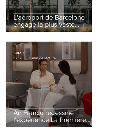
L'aéroport de Barcelone
engage la plus vaste
rénovation de son Terminal
2 depuis son ouverture
Gate 7
16 juil.
2 min de lecture
Air France redessine
l'expérience La Première
avec un salon entièrement
repensé à Paris-CDG