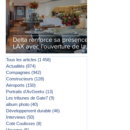
Delta renforce sa présence à
LAX avec l'ouverture de la
première phase d'un second
salon Delta One
Tous les articles
(1 458)
1 458 posts
Actualités
(874)
874 posts
Compagnies
(942)
942 posts
Constructeurs
(128)
128 posts
Aéroports
(150)
150 posts
Portraits d'AvGeeks
(13)
13 posts
Les tribunes de Gate7
(9)
9 posts
album photo
(40)
40 posts
Développement durable
(46)
46 posts
Interviews
(50)
50 posts
Coté Coulisses
(8)
8 posts
Voyages
(5)
5 posts