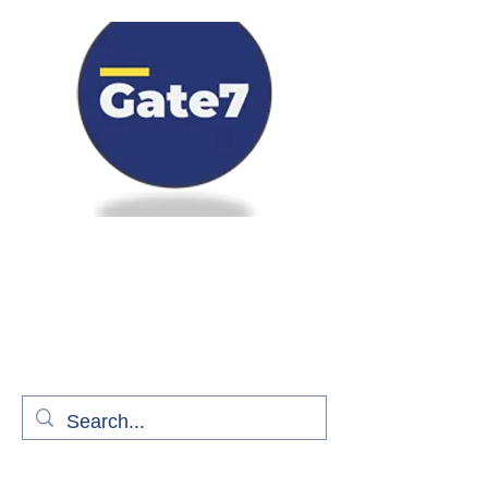
Bienvenue à bord de Gate7
le média qui fait décoller l'information
aérienne
S'abonner gratuitement pour