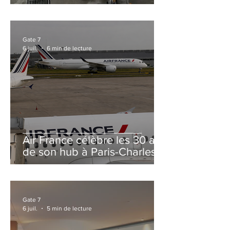
et Zurich
Gate 7
6 juil.
6 min de lecture
Air France célèbre les 30 ans
de son hub à Paris-Charles
de Gaulle
Gate 7
6 juil.
5 min de lecture