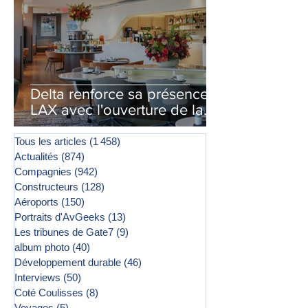
Delta renforce sa présence à
LAX avec l'ouverture de la
première phase d'un second
salon Delta One
Tous les articles
(1 458)
1 458 posts
Actualités
(874)
874 posts
Compagnies
(942)
942 posts
Constructeurs
(128)
128 posts
Aéroports
(150)
150 posts
Portraits d'AvGeeks
(13)
13 posts
Les tribunes de Gate7
(9)
9 posts
album photo
(40)
40 posts
Développement durable
(46)
46 posts
Interviews
(50)
50 posts
Coté Coulisses
(8)
8 posts
Voyages
(5)
5 posts