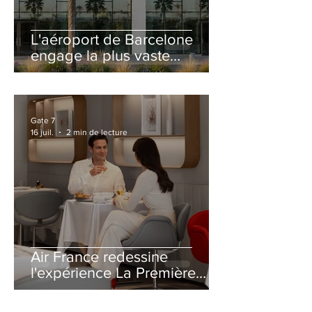
L'aéroport de Barcelone
engage la plus vaste
rénovation de son Terminal
2 depuis son ouverture
Gate 7
16 juil.
2 min de lecture
Air France redessine
l'expérience La Première
avec un salon entièrement
repensé à Paris-CDG