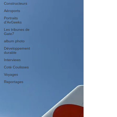
Constructeurs
Aéroports
Portraits
d'AvGeeks
Les tribunes de
Gate7
album photo
Développement
durable
Interviews
Coté Coulisses
Voyages
Reportages