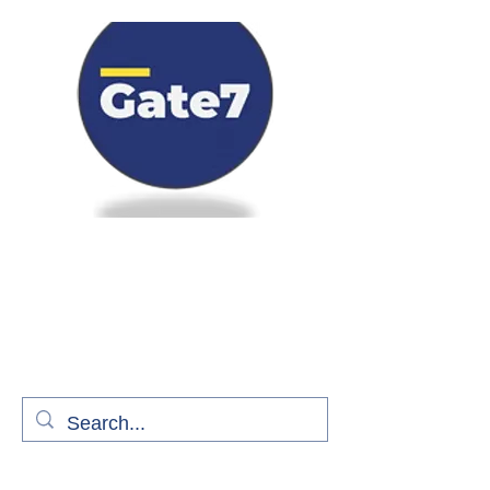
Bienvenue à bord de Gate7
le média qui fait décoller l'information
aérienne
S'abonner gratuitement pour