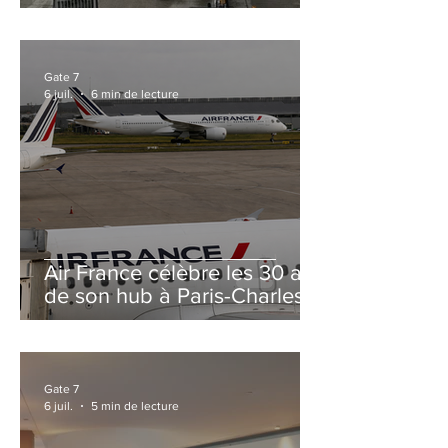
et Zurich
Gate 7
6 juil.
6 min de lecture
Air France célèbre les 30 ans
de son hub à Paris-Charles
de Gaulle
Gate 7
6 juil.
5 min de lecture