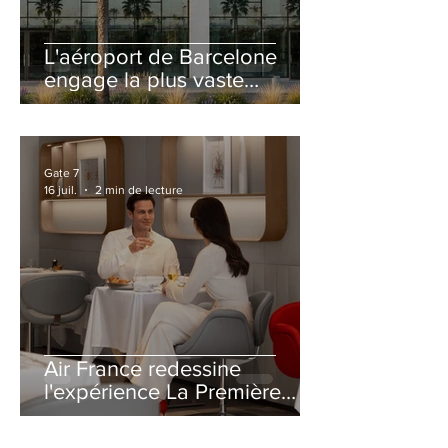
L'aéroport de Barcelone
engage la plus vaste
rénovation de son Terminal
2 depuis son ouverture
Gate 7
16 juil.
2 min de lecture
Air France redessine
l'expérience La Première
avec un salon entièrement
repensé à Paris-CDG