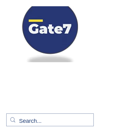
Bienvenue à bord de Gate7
le média qui fait décoller l'information
aérienne
S'abonner gratuitement pour