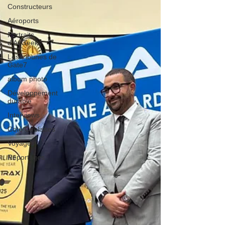
Constructeurs
Aéroports
Portraits
d'AvGeeks
Les tribunes de
Gate7
album photo
Développement
durable
Interviews
Coté Coulisses
Voyages
Reportages