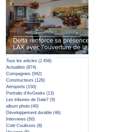
Delta renforce sa présence à
LAX avec l'ouverture de la
première phase d'un second
salon Delta One
Tous les articles
(1 458)
1 458 posts
Actualités
(874)
874 posts
Compagnies
(942)
942 posts
Constructeurs
(128)
128 posts
Aéroports
(150)
150 posts
Portraits d'AvGeeks
(13)
13 posts
Les tribunes de Gate7
(9)
9 posts
album photo
(40)
40 posts
Développement durable
(46)
46 posts
Interviews
(50)
50 posts
Coté Coulisses
(8)
8 posts
Voyages
(5)
5 posts