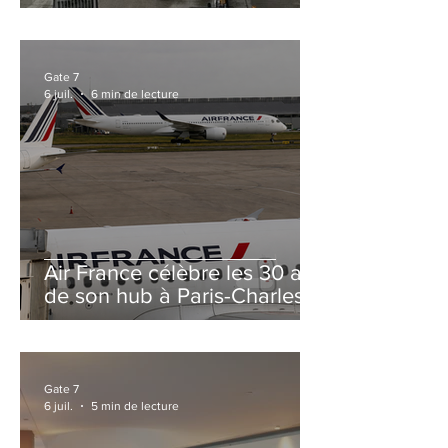
et Zurich
Gate 7
6 juil.
6 min de lecture
Air France célèbre les 30 ans
de son hub à Paris-Charles
de Gaulle
Gate 7
6 juil.
5 min de lecture