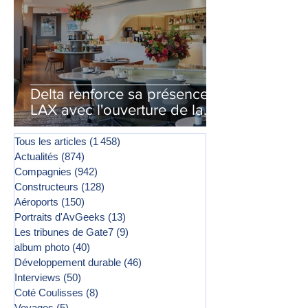
Delta renforce sa présence à
LAX avec l'ouverture de la
première phase d'un second
salon Delta One
Tous les articles
(1 458)
1 458 posts
Actualités
(874)
874 posts
Compagnies
(942)
942 posts
Constructeurs
(128)
128 posts
Aéroports
(150)
150 posts
Portraits d'AvGeeks
(13)
13 posts
Les tribunes de Gate7
(9)
9 posts
album photo
(40)
40 posts
Développement durable
(46)
46 posts
Interviews
(50)
50 posts
Coté Coulisses
(8)
8 posts
Voyages
(5)
5 posts