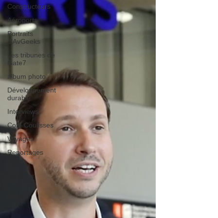
Constructeurs
Aéroports
Portraits
d'AvGeeks
Les tribunes de
Gate7
album photo
Développement
durable
Interviews
Coté Coulisses
Voyages
Reportages