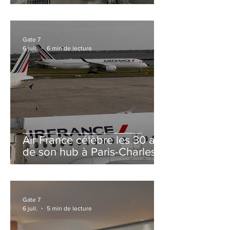
et Zurich
Gate 7
6 juil.
6 min de lecture
Air France célèbre les 30 ans
de son hub à Paris-Charles
de Gaulle
Gate 7
6 juil.
5 min de lecture