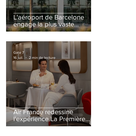
L'aéroport de Barcelone
engage la plus vaste
rénovation de son Terminal
2 depuis son ouverture
Gate 7
16 juil.
2 min de lecture
Air France redessine
l'expérience La Première
avec un salon entièrement
repensé à Paris-CDG