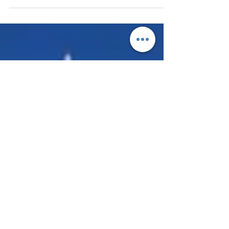
l’économie et au management du transport
aérien, du tourisme et de l’aérospatial, a
présenté le 7 avril son nouveau rapport
intitulé : « Le rôle du transport aérien dans
l’attractivité touristique de la France ». Il
ressort que près d’un touriste long-courrier
sur deux (49%) visitant l’Europe passe par la
France mais sans la visiter avec en
conséquence un manque à gagner
important, mais aussi un lev