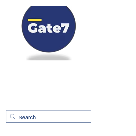
Bienvenue à bord de Gate7
le média qui fait décoller l'information
aérienne
S'abonner gratuitement pour