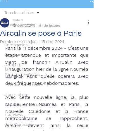
Post
Tous les articles
Gate 7
Tous les articles
12 déc. 2024
2 min de lecture
Aircalin se pose à Paris
Actualités
Dernière mise à jour :
18 déc. 2024
Compagnies
Paris le 11 décembre 2024 - C'est une 
Constructeurs
étape attendue et importante que 
vient de franchir AirCalin avec 
Aéroports
l'inauguration hier de la ligne Nouméa 
Portraits d'AvGeeks
Bangkok Paris qu'elle opérera avec 
deux fréquences hebdomadaires. 
Les tribunes de Gate7
album photo
Avec cette nouvelle ligne, la, plus 
rapide entre Nouméa et Paris, la 
Développement durable
Nouvelle Calédonie et la France 
Interviews
métropolitaine se rapprochent. 
Coté Coulisses
Aircalin devient ainsi la s
eule 