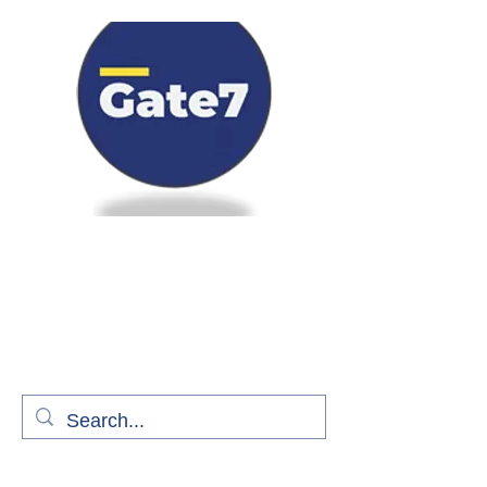
Bienvenue à bord de Gate7
le média qui fait décoller l'information
aérienne
S'abonner gratuitement pour