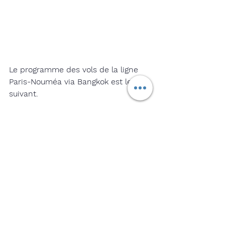
Le programme des vols de la ligne 
Paris-Nouméa via Bangkok est le 
suivant. 
Départ de Paris les mercredis et 
samedis à 20h30, arrivée à Bangkok 
les jeudis et dimanches à 14h40 ; 
départ de Bangkok les jeudis et 
dimanches à 16h40, arrivée à 
Nouméa les vendredis et lundis à 
06h30 (en heures locales).
Départ de Nouméa les mercredis et 