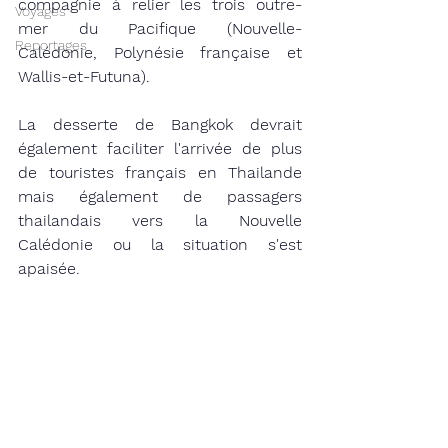
compagnie à relier les trois outre-
Voyages
mer du Pacifique (Nouvelle-
Reportages
Calédonie, Polynésie française et 
Wallis-et-Futuna). 
La desserte de Bangkok devrait 
également faciliter l'arrivée de plus 
de touristes français en Thailande 
mais également de passagers 
thailandais vers la Nouvelle 
Calédonie ou la situation s'est 
apaisée. 