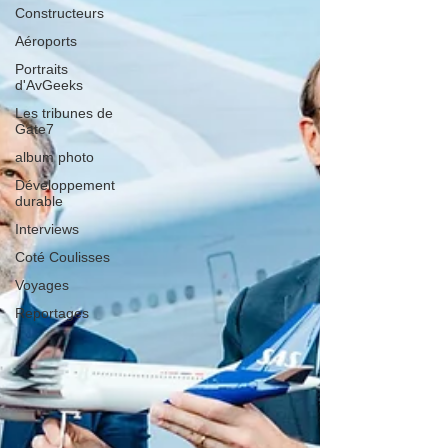
Constructeurs
Aéroports
Portraits
d'AvGeeks
Les tribunes de
Gate7
album photo
Développement
durable
Interviews
Coté Coulisses
Voyages
Reportages