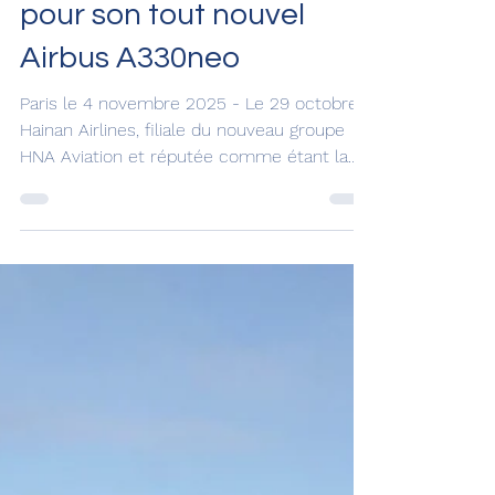
4 nov. 2025
Hainan Airlines organise
une cérémonie d'accueil
pour son tout nouvel
Airbus A330neo
Paris le 4 novembre 2025 - Le 29 octobre
Hainan Airlines, filiale du nouveau groupe
HNA Aviation et réputée comme étant la
meilleure compagnie chinoise, a
réceptionné un Airbus A330neo flambant
neuf à Toulouse. Le matin du 1er novembre,
heure de Beijing, l'appareil a atterri à
l'aéroport international de Haikou Meilan et
devrait entrer en service prochainement.