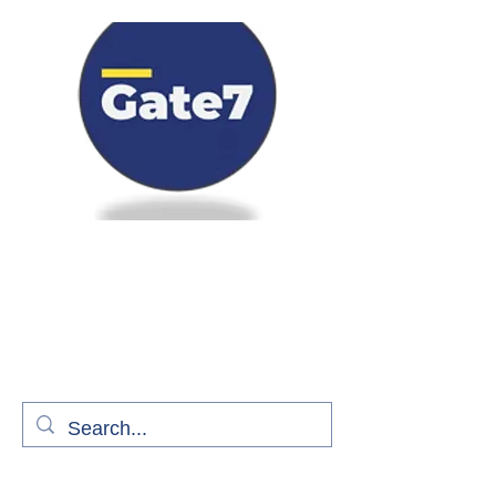
Bienvenue à bord de Gate7
le média qui fait décoller l'information
aérienne
S'abonner gratuitement pour