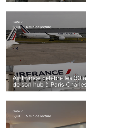
et Zurich
Gate 7
6 juil.
6 min de lecture
Air France célèbre les 30 ans
de son hub à Paris-Charles
de Gaulle
Gate 7
6 juil.
5 min de lecture