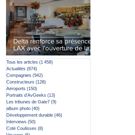
Delta renforce sa présence à
LAX avec l'ouverture de la
première phase d'un second
salon Delta One
Tous les articles
(1 458)
1 458 posts
Actualités
(874)
874 posts
Compagnies
(942)
942 posts
Constructeurs
(128)
128 posts
Aéroports
(150)
150 posts
Portraits d'AvGeeks
(13)
13 posts
Les tribunes de Gate7
(9)
9 posts
album photo
(40)
40 posts
Développement durable
(46)
46 posts
Interviews
(50)
50 posts
Coté Coulisses
(8)
8 posts
Voyages
(5)
5 posts