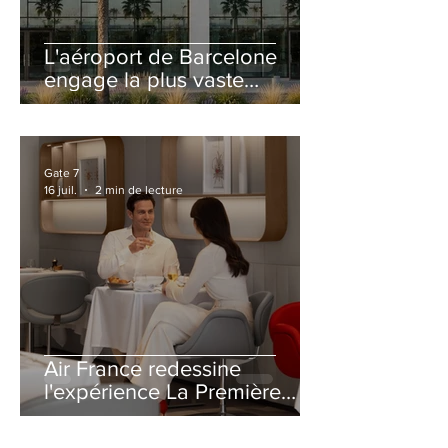
L'aéroport de Barcelone
engage la plus vaste
rénovation de son Terminal
2 depuis son ouverture
Gate 7
16 juil.
2 min de lecture
Air France redessine
l'expérience La Première
avec un salon entièrement
repensé à Paris-CDG