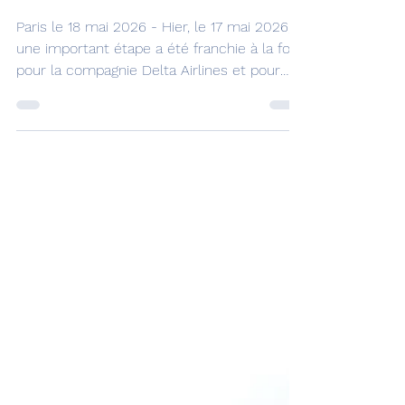
Album photos : Delta
inaugure ses vols entre
Boston et Nice
Paris le 18 mai 2026 - Hier, le 17 mai 2026,
une important étape a été franchie à la fois
pour la compagnie Delta Airlines et pour
l'aéroport de Nice. En effet Delta Airlines a
inauguré la liaison Boston-Nice-Boston,
opérée en Airbus 330-300 avec trois
fréquences hebdomadaires. Delta a
inauguré la liaison entre Boston et Nice
crédit photo : Christian Laugier Delta
Airlines est présent à Nice à raison de trois
vols desservant donc Boston, mais aussi
New-York JFK et Atlanta, l