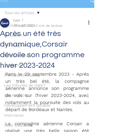
Post
Tous les articles
Gate 7
Tous les articles
29 sept. 2023
3 min de lecture
Après un été très
Actualités
dynamique,Corsair
Compagnies
dévoile son programme
Constructeurs
hiver 2023-2024
Aéroports
Paris le 29 septembre 2023 - Après 
Portraits d'AvGeeks
un très bel été, la compagnie 
Les tribunes de Gate7
aérienne annonce son programme 
de vols sur l’hiver 2023-2024, avec 
album photo
notamment la poursuite des vols au 
Développement durable
départ de Bordeaux et Nantes.
Interviews
La compagnie aérienne Corsair a 
Coté Coulisses
réalisé une très belle saison été 