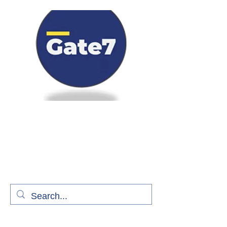
Bienvenue à bord de Gate7
le média qui fait décoller l'information
aérienne
S'abonner gratuitement pour