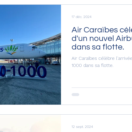
17 déc. 2024
Air Caraïbes cél
d'un nouvel Air
dans sa flotte.
Air Caraïbes célèbre l'arriv
1000 dans sa flotte.
12 sept. 2024