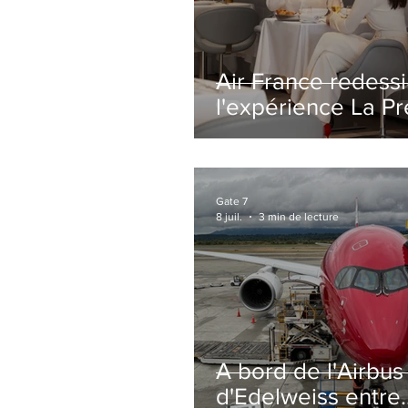
Air France redess
l'expérience La P
avec un salon
entièrement repe
Paris-CDG
Gate 7
8 juil.
3 min de lecture
A bord de l'Airbu
d'Edelweiss entre