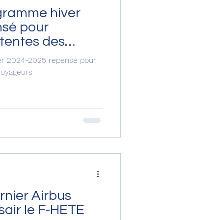
ogramme hiver
nsé pour
tentes des
er 2024-2025 repensé pour
voyageurs
ernier Airbus
air le F-HETE