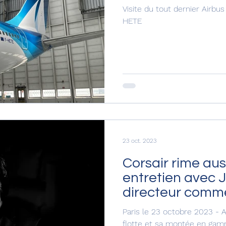
Visite du tout dernier Airbu
HETE
23 oct. 2023
Corsair rime aus
entretien avec 
directeur comme
Paris le 23 octobre 2023 - 
flotte et sa montée en gam