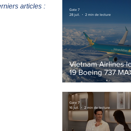
rniers articles :
Gate 7
28 juil.
2 min de lecture
Vietnam Airlines l
19 Boeing 737 MA
pour accélérer la
modernisation de 
flotte
Gate 7
16 juil.
2 min de lecture