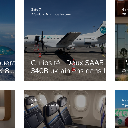
Gate 7
Gat
27 juil.
5 min de lecture
20 j
ouera
Curiosité : Deux SAAB
L
X 8
340B ukrainiens dans le
e
ciel Italien cet été
r
sa
T
o
Gate 7
Gat
15 juil.
2 min de lecture
11 ju