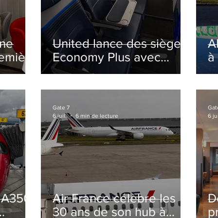
ine
United lance des sièges
A
remière
Economy Plus avec
à
siège central neutralisé
nsé à
Gate 7
Gat
6 juil.
6 min de lecture
6 jui
s A350
Air France célèbre les
D
30 ans de son hub à
p