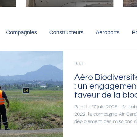
ch
Paris-Charles de Gaulle
l
p
s
Compagnies
Constructeurs
Aéroports
Po
lbum photo
Développement durable
Interviews
18 juin
Aéro Biodiversit
: un engageme
faveur de la bio
Antilles et de l
Paris le 17 juin 2026 - Memb
2022, la compagnie Air Cara
déploiement des missions de 
en Guyane. Ce partenariat p
valoriser le patrimoine natu