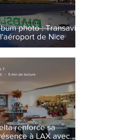
lbum photo : Transavia
 l'aéroport de Nice
e 7
l.
5 min de lecture
elta renforce sa
résence à LAX avec