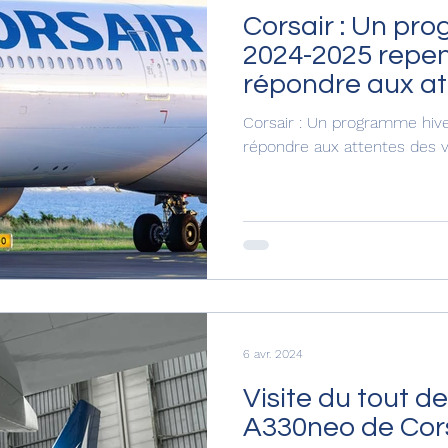
Corsair : Un pr
2024-2025 repe
répondre aux at
voyageurs
Corsair : Un programme hiv
répondre aux attentes des 
6 avr. 2024
Visite du tout d
A330neo de Cors