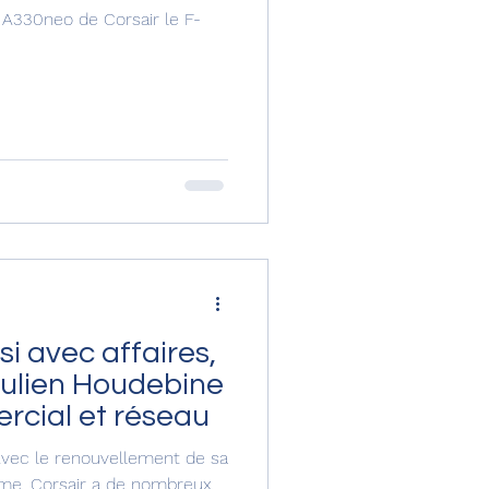
s A330neo de Corsair le F-
si avec affaires,
Julien Houdebine
rcial et réseau
Avec le renouvellement de sa
me, Corsair a de nombreux