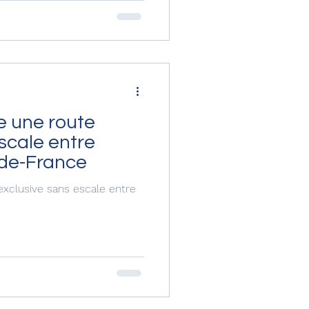
Aimé Césaire, de Guadeloupe
artin – Grand-Case et de
lateformes aéroportuaires au
majeurs Véritables sanc
e une route
scale entre
-de-France
exclusive sans escale entre