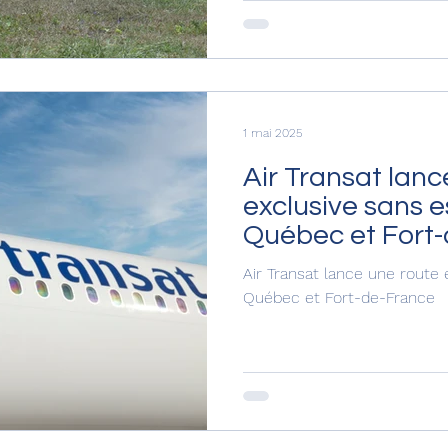
aéroports de Martinique – 
– Maryse Condé, de Saint-M
Cayenne-Félix Éboué. Des p
coeur d'enjeux écologiques 
1 mai 2025
Air Transat lanc
exclusive sans e
Québec et Fort
Air Transat lance une route 
Québec et Fort-de-France