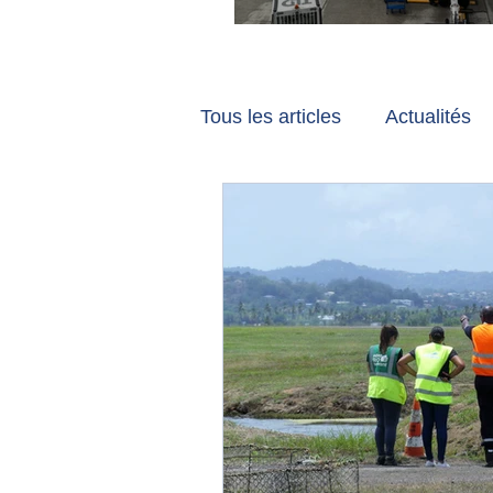
Vancouver et Zuri
Tous les articles
Actualités
Les tribunes de Gate7
a
Voyages
Reportages