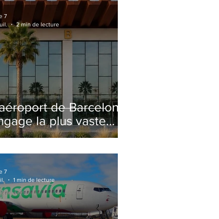
e 7
uil.
2 min de lecture
'aéroport de Barcelone
ngage la plus vaste
énovation de son
erminal 2 depuis son
uverture
e 7
il.
1 min de lecture