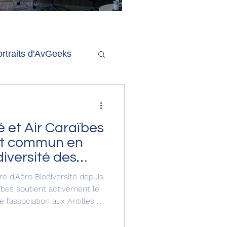
'ouverture de la
remière phase d'un
econd salon Delta One
rtraits d'AvGeeks
Coté Coulisses
é et Air Caraïbes
nt commun en
diversité des
a Guyane
re d’Aéro Biodiversité depuis
ïbes soutient activement le
l’association aux Antilles et
ermet d’analyser et de
rel exceptionnel des