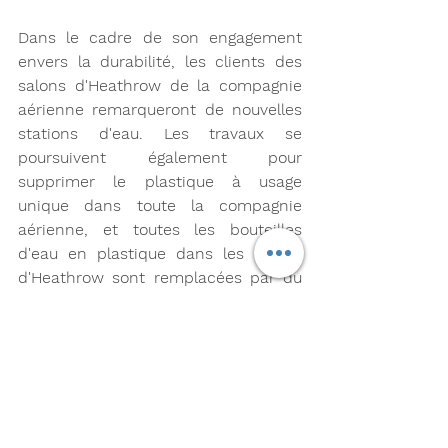
Dans le cadre de son engagement 
envers la durabilité, les clients des 
salons d'Heathrow de la compagnie 
aérienne remarqueront de nouvelles 
stations d'eau. Les travaux se 
poursuivent également pour 
supprimer le plastique à usage 
unique dans toute la compagnie 
aérienne, et toutes les bouteilles 
d'eau en plastique dans les salons 
d'Heathrow sont remplacées par du 
verre, qui sera déployé dans les 
salons britanniques de la compagnie 
aérienne au cours du mois prochain. 
Les clients des salons peuvent 
également continuer à commander 
de la nourriture en utilisant leur 
appareil mobile directement à leur 