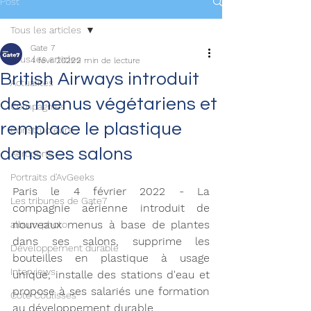
Post
Tous les articles
Gate 7
Tous les articles
4 févr. 2022
2 min de lecture
British Airways introduit
Actualités
des menus végétariens et
Compagnies
remplace le plastique
Constructeurs
dans ses salons
Aéroports
Portraits d'AvGeeks
Paris le 4 février 2022 - La 
Les tribunes de Gate7
compagnie aérienne introduit de 
nouveaux menus à base de plantes 
album photo
dans ses salons, supprime les 
Développement durable
bouteilles en plastique à usage 
Interviews
unique, installe des stations d'eau et 
propose à ses salariés une formation 
Coté Coulisses
au développement durable