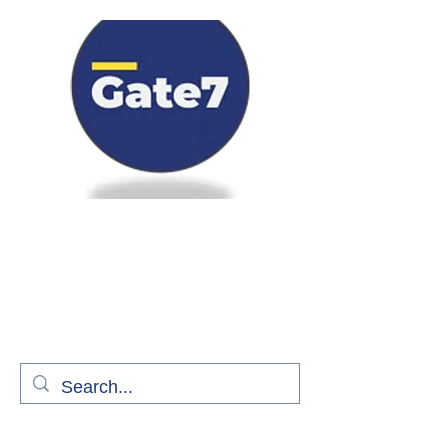
Bienvenue à bord de Gate7
le média qui fait décoller l'information
aérienne
S'abonner gratuitement pour