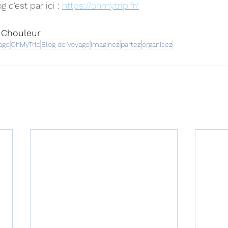
 c'est par ici : 
https://ohmytrip.fr/
 Chouleur 
age
OhMyTrip
Blog de Voyage
imaginez
partez
organisez