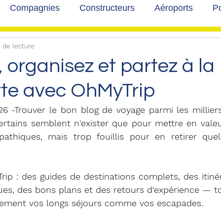
Compagnies
Constructeurs
Aéroports
Po
 de lecture
lbum photo
Développement durable
Interviews
 organisez et partez à la
te avec OhMyTrip
026 -Trouver le bon blog de voyage parmi les milliers 
ertains semblent n'exister que pour mettre en valeur
pathiques, mais trop fouillis pour en retirer que
rip : des guides de destinations complets, des itinéra
ues, des bons plans et des retours d'expérience — tout
ilement vos longs séjours comme vos escapades.