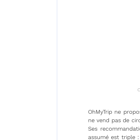
O
OhMyTrip ne propos
ne vend pas de circ
Ses recommandatio
assumé est triple 