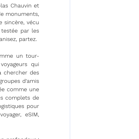
las Chauvin et 
 de monuments, 
 sincère, vécu 
testée par les 
nisez, partez.
omme un tour-
oyageurs qui 
 chercher des 
groupes d'amis 
sée comme une 
es complets de 
ogistiques pour 
oyager, eSIM, 