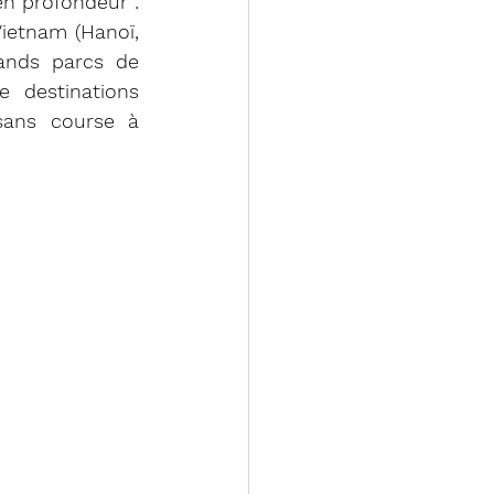
n profondeur : 
ietnam (Hanoï, 
ands parcs de 
 destinations 
sans course à 