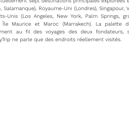
uellement sept destinations principales explorées e
, Salamanque), Royaume-Uni (Londres), Singapour, V
ats-Unis (Los Angeles, New York, Palm Springs, gr
, Île Maurice et Maroc (Marrakech). La palette de
llement au fil des voyages des deux fondateurs, 
yTrip ne parle que des endroits réellement visités.