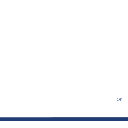
S'abonner gratuitement pour
article
OK