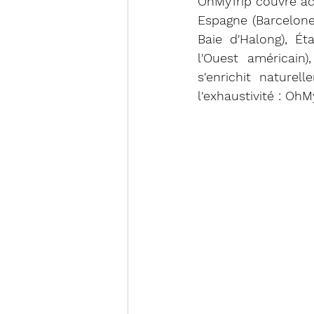
OhMyTrip couvre act
Espagne (Barcelone
Baie d'Halong), Ét
l'Ouest américain)
s'enrichit nature
l'exhaustivité : OhM