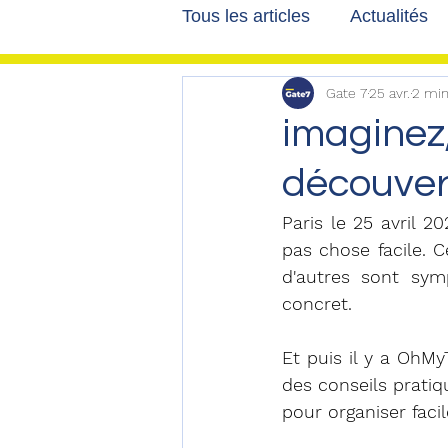
Tous les articles
Actualités
Gate 7
25 avr.
2 min
Les tribunes de Gate7
a
imaginez,
découver
Voyages
Reportages
Paris le 25 avril 2
pas chose facile. C
d'autres sont sym
concret.
Et puis il y a OhMyT
des conseils pratiq
pour organiser fac