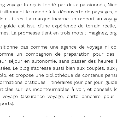
og voyage français fondé par deux passionnés, Nico
ui sillonnent le monde à la découverte de paysages,
de cultures. La marque incarne un rapport au voyage
 guide est issu d'une expérience de terrain réelle, 
s. La promesse tient en trois mots : imaginez, orga
ositionne pas comme une agence de voyage ni c
comme un compagnon de préparation pour des v
leur séjour en autonomie, sans passer des heures à
sées. Le blog s'adresse aussi bien aux couples, aux 
solo, et propose une bibliothèque de contenus pen
formations pratiques : itinéraires jour par jour, guid
articles sur les incontournables à voir, et conseils l
 voyage (assurance voyage, carte bancaire pour v
ports).