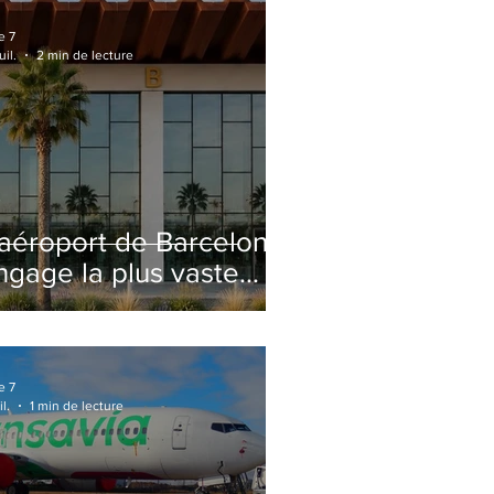
e 7
uil.
2 min de lecture
'aéroport de Barcelone
ngage la plus vaste
énovation de son
erminal 2 depuis son
uverture
e 7
il.
1 min de lecture