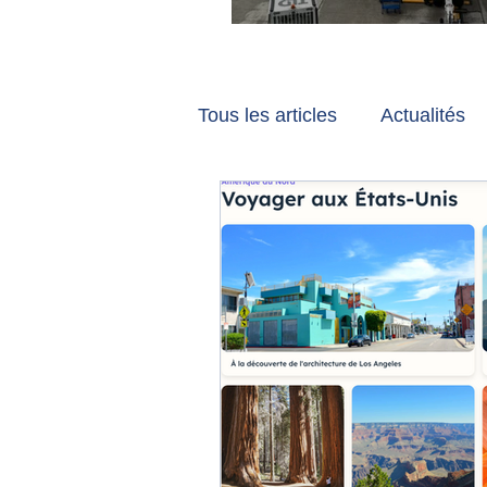
Vancouver et Zuri
Tous les articles
Actualités
Les tribunes de Gate7
a
Voyages
Reportages