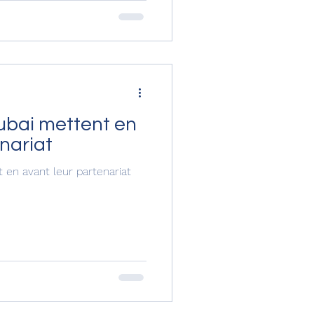
nseils pratiques, des bons
ience — tout ce qu'il faut
s longs séj
dubai mettent en
nariat
 en avant leur partenariat