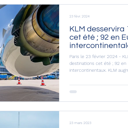
23 févr. 2024
KLM desservira 
cet été ; 92 en 
intercontinental
Paris le 23 février 2024 - K
destinations cet été ; 92 en
intercontinentaux. KLM augme
23 mars 2023