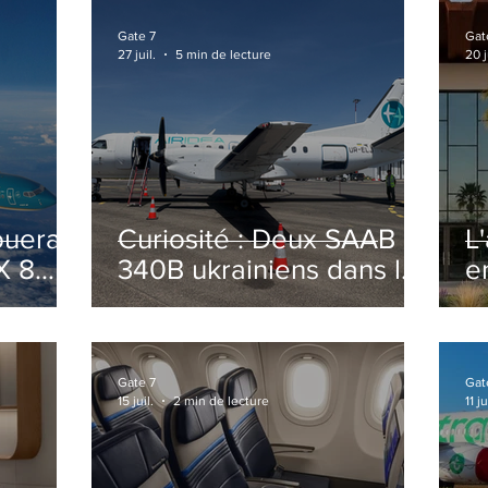
Gate 7
Gat
27 juil.
5 min de lecture
20 j
ouera
Curiosité : Deux SAAB
L
X 8
340B ukrainiens dans le
e
ciel Italien cet été
r
sa
T
o
Gate 7
Gat
15 juil.
2 min de lecture
11 ju