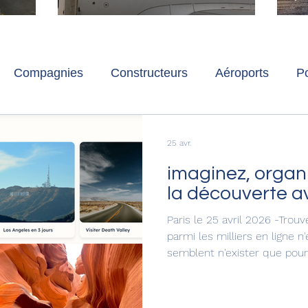
ch
Paris-Charles de Gaulle
l
p
s
Compagnies
Constructeurs
Aéroports
Po
lbum photo
Développement durable
Interviews
25 avr.
imaginez, organi
la découverte a
Paris le 25 avril 2026 -Trou
parmi les milliers en ligne n
semblent n'exister que pour
auteur ; d'autres sont sympa
pour en retirer quelque chos
OhMyTrip : des guides de de