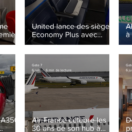
ine
United lance des sièges
A
remière
Economy Plus avec
à
siège central neutralisé
nsé à
Gate 7
Gat
6 juil.
6 min de lecture
6 jui
s A350
Air France célèbre les
D
30 ans de son hub à
p