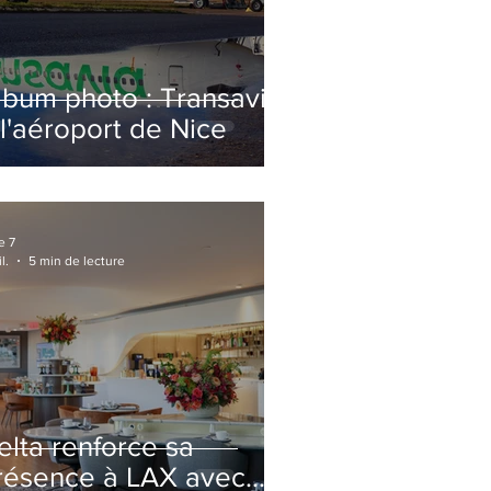
lbum photo : Transavia
 l'aéroport de Nice
e 7
l.
5 min de lecture
elta renforce sa
résence à LAX avec