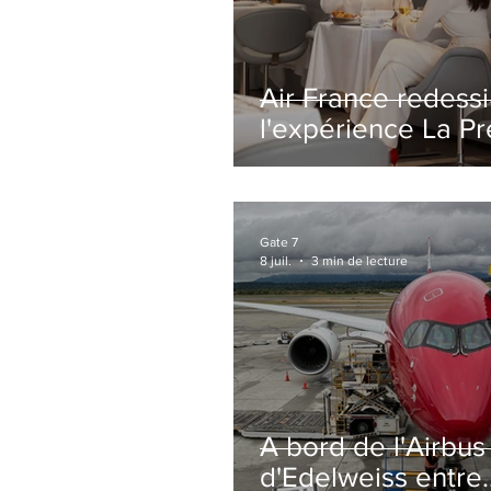
Air France redess
l'expérience La P
avec un salon
entièrement repe
Paris-CDG
Gate 7
8 juil.
3 min de lecture
A bord de l'Airbu
d'Edelweiss entre