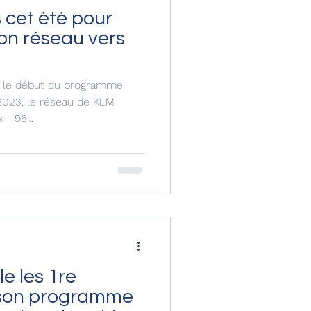
 cet été pour
on réseau vers
s le début du programme
2023, le réseau de KLM
- 96...
le les 1re
 son programme