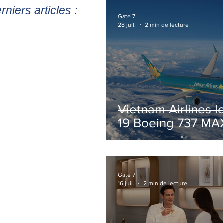
rniers articles :
Gate 7
28 juil.
2 min de lecture
Vietnam Airlines l
19 Boeing 737 MA
pour accélérer la
modernisation de 
flotte
Gate 7
16 juil.
2 min de lecture