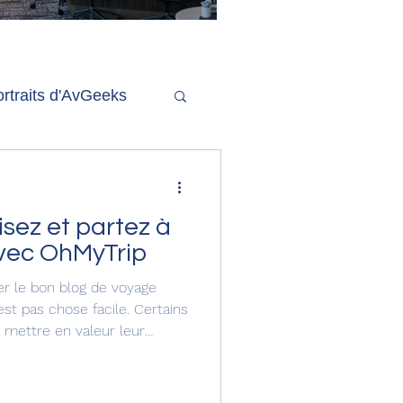
'ouverture de la
remière phase d'un
econd salon Delta One
rtraits d'AvGeeks
Coté Coulisses
sez et partez à
vec OhMyTrip
ver le bon blog de voyage
'est pas chose facile. Certains
 mettre en valeur leur
thiques, mais trop fouillis
e de concret. Et puis il y a
stinations complets, des