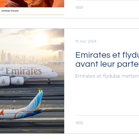
itinéraires détaillés, des co
plans et des retours d'expér
pour organiser facilement vo
15 nov. 2024
Emirates et fly
avant leur parte
Emirates et flydubai mettent