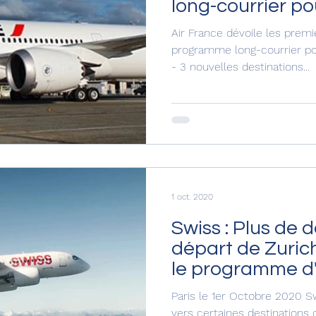
long-courrier po
2021-2022
Air France dévoile les prem
programme long-courrier po
- 3 nouvelles destinations...
1 oct. 2020
Swiss : Plus de 
départ de Zuric
le programme d'
Paris le 1er Octobre 2020 S
vers certaines destinations 