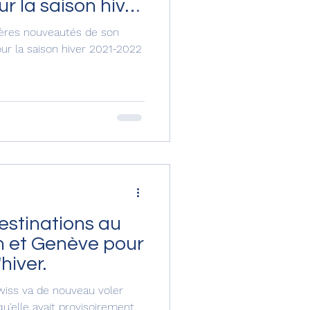
ur la saison hiver
ières nouveautés de son
ur la saison hiver 2021-2022
destinations au
h et Genève pour
hiver.
wiss va de nouveau voler
qu'elle avait provisoirement