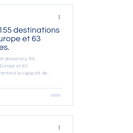
155 destinations
Europe et 63
es.
LM desservira 155
 Europe et 63
ntera la capacité de...