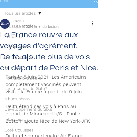
Post
Tous les articles
Gate 7
Tous les articles
5 juin 2021
2 min de lecture
La France rouvre aux
Actualités
voyages d'agrément.
Compagnies
Delta ajoute plus de vols
Constructeurs
au départ de Paris et Nice.
Aéroports
Paris le 5 juin 2021 -Les Américains 
Portraits d'AvGeeks
complètement vaccinés peuvent 
Les tribunes de Gate7
visiter la France à partir du 9 juin
album photo
Delta étend ses vols à Paris au 
Développement durable
départ de Minneapolis/St. Paul et 
Interviews
Boston, ajoute Nice de New York-JFK
Coté Coulisses
Delta et son partenaire Air France 