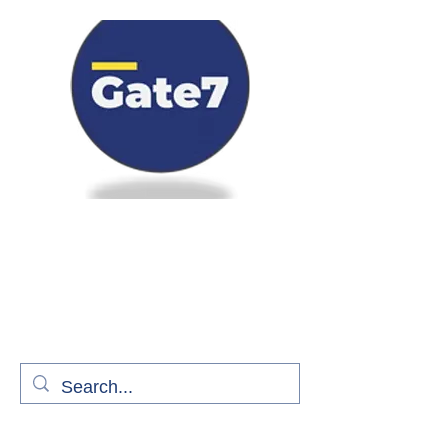
Bienvenue à bord de Gate7
le média qui fait décoller l'information
aérienne
S'abonner gratuitement pour