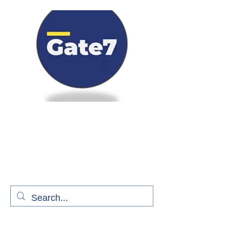
Bienvenue à bord de Gate7
le média qui fait décoller l'information
aérienne
S'abonner gratuitement pour