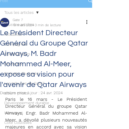
Post
Tous les articles
Gate 7
Tous les articles
16 mars 2024
3 min de lecture
Le Président Directeur
Actualités
Général du Groupe Qatar
Compagnies
Airways, M. Badr
Constructeurs
Mohammed Al-Meer,
Aéroports
expose sa vision pour
Portraits d'AvGeeks
l'avenir de Qatar Airways
Les tribunes de Gate7
Dernière mise à jour :
24 avr. 2024
album photo
Paris le 16 mars - Le Président 
Développement durable
Directeur Général du groupe Qatar 
Interviews
Airways, Engr. Badr Mohammed Al-
Meer, a dévoilé plusieurs nouveautés 
Coté Coulisses
majeures en accord avec sa vision 