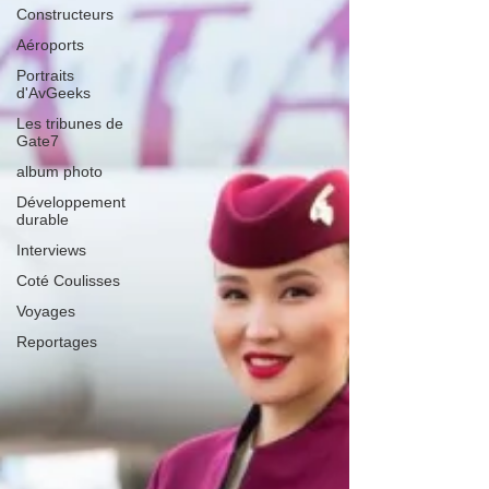
Constructeurs
Aéroports
Portraits
d'AvGeeks
Les tribunes de
Gate7
album photo
Développement
durable
Interviews
Coté Coulisses
Voyages
Reportages