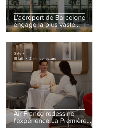
L'aéroport de Barcelone
engage la plus vaste
rénovation de son Terminal
2 depuis son ouverture
Gate 7
16 juil.
2 min de lecture
Air France redessine
l'expérience La Première
avec un salon entièrement
repensé à Paris-CDG