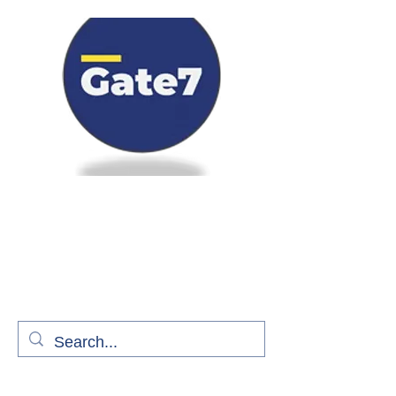
Bienvenue à bord de Gate7
le média qui fait décoller l'information
aérienne
S'abonner gratuitement pour