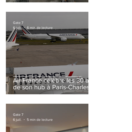
et Zurich
Gate 7
6 juil.
6 min de lecture
Air France célèbre les 30 ans
de son hub à Paris-Charles
de Gaulle
Gate 7
6 juil.
5 min de lecture