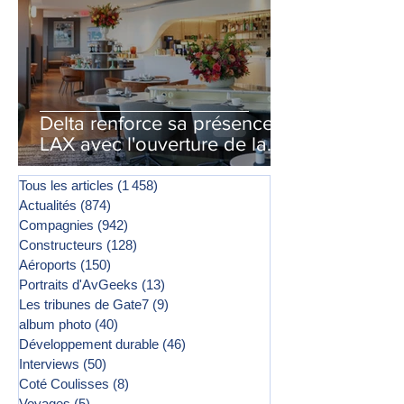
Delta renforce sa présence à
LAX avec l'ouverture de la
première phase d'un second
salon Delta One
Tous les articles
(1 458)
1 458 posts
Actualités
(874)
874 posts
Compagnies
(942)
942 posts
Constructeurs
(128)
128 posts
Aéroports
(150)
150 posts
Portraits d'AvGeeks
(13)
13 posts
Les tribunes de Gate7
(9)
9 posts
album photo
(40)
40 posts
Développement durable
(46)
46 posts
Interviews
(50)
50 posts
Coté Coulisses
(8)
8 posts
Voyages
(5)
5 posts