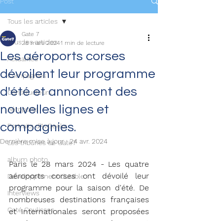
Post
Tous les articles
Gate 7
Tous les articles
28 mars 2024
1 min de lecture
Les aéroports corses
Actualités
dévoilent leur programme
Compagnies
d'été et annoncent des
Constructeurs
nouvelles lignes et
Aéroports
compagnies.
Portraits d'AvGeeks
Dernière mise à jour :
24 avr. 2024
Les tribunes de Gate7
album photo
Paris le 28 mars 2024 - Les quatre 
aéroports corses ont dévoilé leur 
Développement durable
programme pour la saison d'été. De 
Interviews
nombreuses destinations françaises 
Coté Coulisses
et internationales seront proposées 