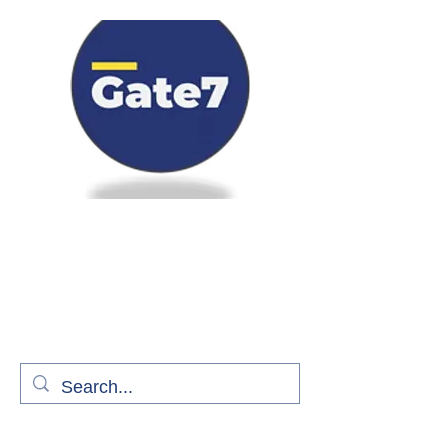
Bienvenue à bord de Gate7
le média qui fait décoller l'information
aérienne
S'abonner gratuitement pour