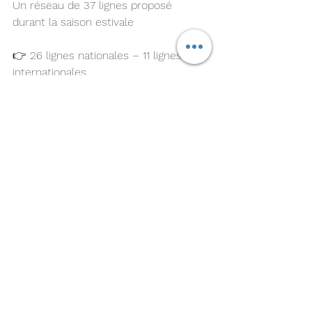
Un réseau de 37 lignes proposé 
durant la saison estivale 
👉 26 lignes nationales – 11 lignes 
internationales
✈️ 26 destinations – 16 nationales, 10 
internationales
📍 11 compagnies présentes.
🎉 
1 nouveauté internationale Saint 
Gall Altenrhein avec la 
compagnie 
People's Air Group