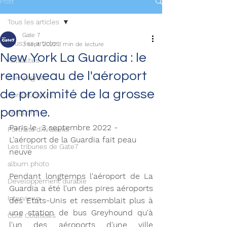
Post
Tous les articles
Gate 7
Tous les articles
3 sept. 2022
3 min de lecture
New York La Guardia : le
Actualités
renouveau de l'aéroport
Compagnies
de proximité de la grosse
Constructeurs
pomme.
Aéroports
Paris le  3 septembre 2022 - 
Portraits d'AvGeeks
L'aéroport de la Guardia fait peau 
Les tribunes de Gate7
neuve
album photo
Pendant longtemps l'aéroport de La 
Développement durable
Guardia a été l'un des pires aéroports 
Interviews
des Etats-Unis et ressemblait plus à 
une station de bus Greyhound qu'à 
Coté Coulisses
l'un des aéroports d'une ville 