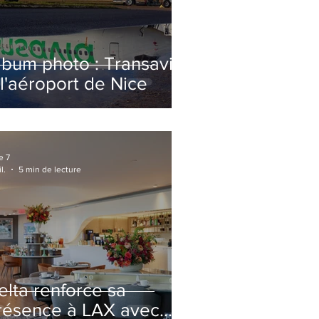
lbum photo : Transavia
 l'aéroport de Nice
e 7
l.
5 min de lecture
elta renforce sa
résence à LAX avec