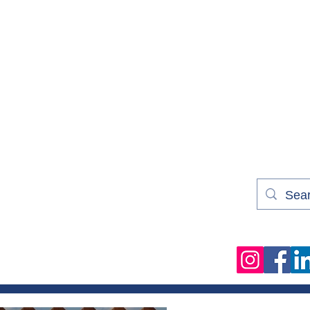
Bienv
le média qu