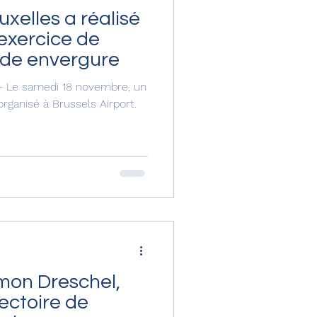
uxelles a réalisé
exercice de
nde envergure
- Le samedi 18 novembre, un
rganisé à Brussels Airport.
.
imon Dreschel,
ectoire de