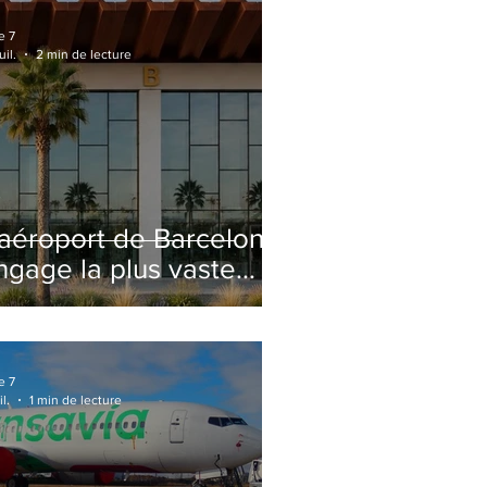
e 7
uil.
2 min de lecture
'aéroport de Barcelone
ngage la plus vaste
énovation de son
erminal 2 depuis son
uverture
e 7
il.
1 min de lecture