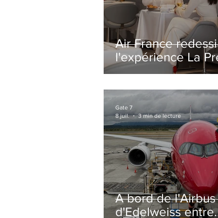
Air France redess
l'expérience La P
avec un salon
entièrement repe
Paris-CDG
Gate 7
8 juil.
3 min de lecture
A bord de l'Airbu
d'Edelweiss entre