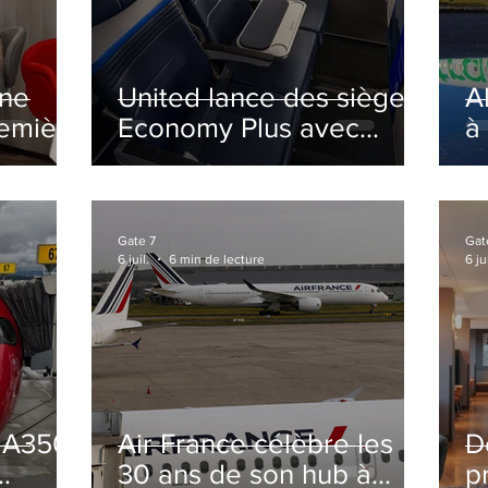
ine
United lance des sièges
A
remière
Economy Plus avec
à
siège central neutralisé
nsé à
Gate 7
Gat
6 juil.
6 min de lecture
6 jui
s A350
Air France célèbre les
D
30 ans de son hub à
p