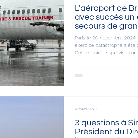
L'aéroport de Br
avec succès un 
secours de gra
Paris le 20 novembre 2024 
exercice catastrophe a été o
Cet exercice, supervisé par..
6 mars 2023
3 questions à S
Président du Dir