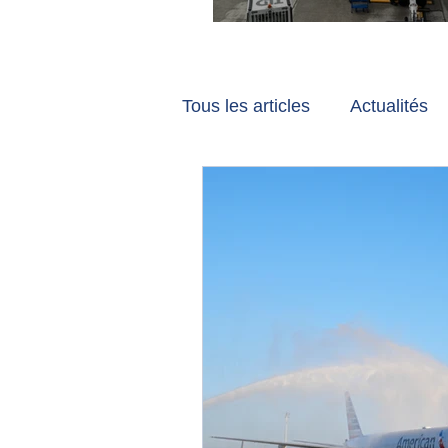
Vancouver et Zuri
Tous les articles
Actualités
Les tribunes de Gate7
a
Voyages
Reportages