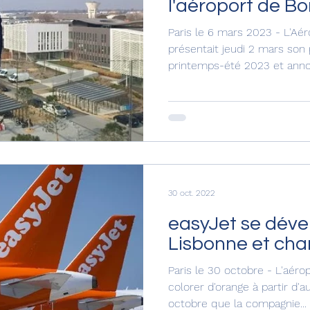
l'aéroport de B
Paris le 6 mars 2023 - L'Aé
présentait jeudi 2 mars so
printemps-été 2023 et annon
30 oct. 2022
easyJet se déve
Lisbonne et cha
Paris le 30 octobre - L'aéro
colorer d'orange à partir d'au
octobre que la compagnie...