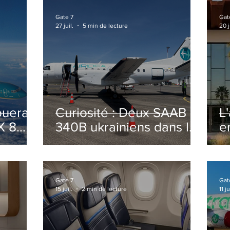
Gate 7
Gat
27 juil.
5 min de lecture
20 j
ouera
Curiosité : Deux SAAB
L
X 8
340B ukrainiens dans le
e
ciel Italien cet été
r
sa
T
o
Gate 7
Gat
15 juil.
2 min de lecture
11 ju