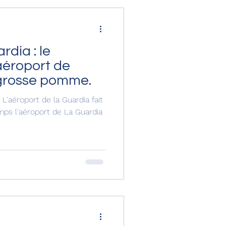
dia : le
aéroport de
 grosse pomme.
ps l'aéroport de La Guardia