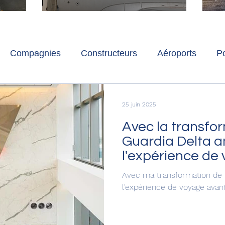
ch
Paris-Charles de Gaulle
l
p
s
Compagnies
Constructeurs
Aéroports
Po
lbum photo
Développement durable
Interviews
25 juin 2025
Avec la transfo
Guardia Delta a
l'expérience de
haute saison est
Avec ma transformation de 
l'expérience de voyage avant