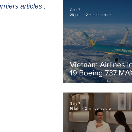
rniers articles :
Gate 7
28 juil.
2 min de lecture
Vietnam Airlines l
19 Boeing 737 MA
pour accélérer la
modernisation de 
flotte
Gate 7
16 juil.
2 min de lecture