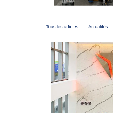
Vancouver et Zuri
Tous les articles
Actualités
Les tribunes de Gate7
a
Voyages
Reportages