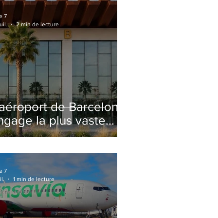
e 7
uil.
2 min de lecture
'aéroport de Barcelone
ngage la plus vaste
énovation de son
erminal 2 depuis son
uverture
e 7
il.
1 min de lecture