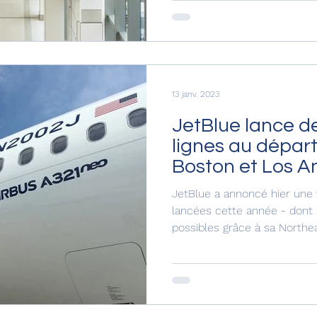
13 janv. 2023
JetBlue lance d
lignes au dépar
Boston et Los A
JetBlue a annoncé hier une 
lancées cette année - dont
possibles grâce à sa Northeas