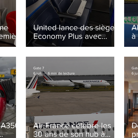
ine
United lance des sièges
A
remière
Economy Plus avec
à
siège central neutralisé
nsé à
Gate 7
Gat
6 juil.
6 min de lecture
6 jui
s A350
Air France célèbre les
D
30 ans de son hub à
p