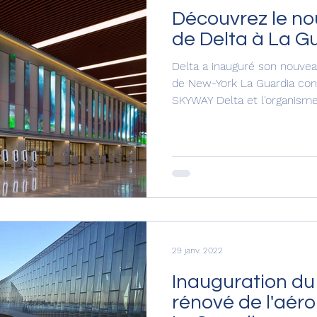
Découvrez le no
de Delta à La G
Delta a inauguré son nouveau
de New-York La Guardia con
SKYWAY Delta et l'organisme.
29 janv. 2022
Inauguration du
rénové de l'aér