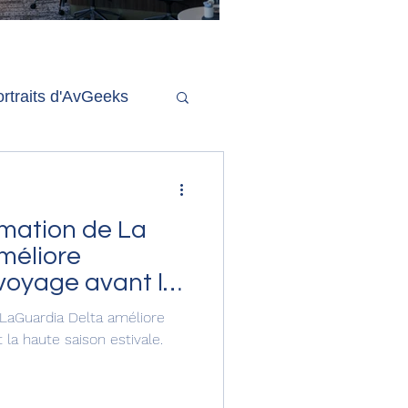
'ouverture de la
remière phase d'un
econd salon Delta One
rtraits d'AvGeeks
Coté Coulisses
rmation de La
méliore
 voyage avant la
ivale.
LaGuardia Delta améliore
 la haute saison estivale.