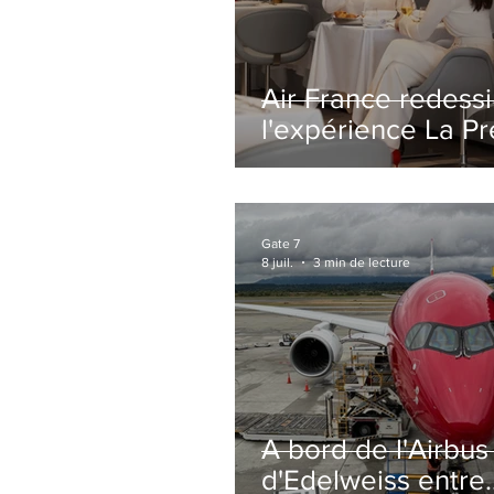
Air France redess
l'expérience La P
avec un salon
entièrement repe
Paris-CDG
Gate 7
8 juil.
3 min de lecture
A bord de l'Airbu
d'Edelweiss entre