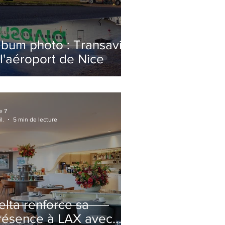
lbum photo : Transavia
 l'aéroport de Nice
e 7
l.
5 min de lecture
elta renforce sa
résence à LAX avec