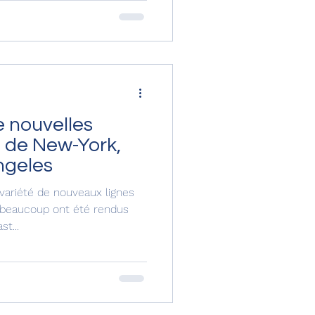
e nouvelles
t de New-York,
ngeles
variété de nouveaux lignes
 beaucoup ont été rendus
t...