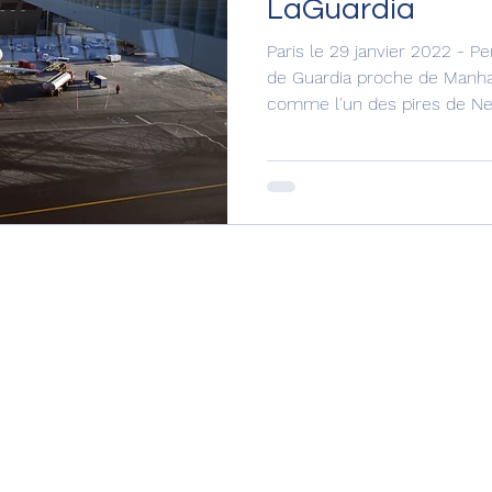
LaGuardia
Paris le 29 janvier 2022 - P
de Guardia proche de Manha
comme l'un des pires de New