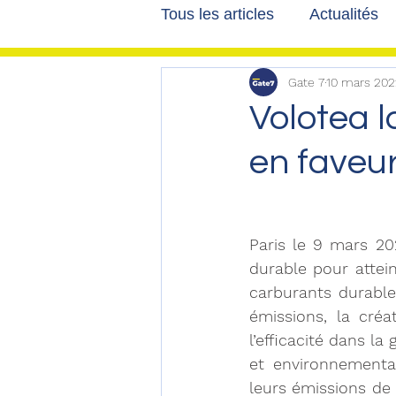
Tous les articles
Actualités
Gate 7
10 mars 202
Les tribunes de Gate7
a
Volotea 
en faveu
Voyages
Reportages
Paris le 9 mars 20
durable pour attei
carburants durable
émissions, la créat
l’efficacité dans l
et environnementa
leurs émissions de