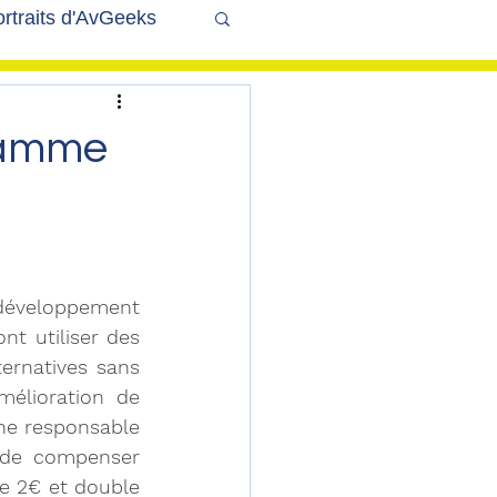
rtraits d'AvGeeks
Coté Coulisses
gramme
 développement 
t utiliser des 
ernatives sans 
mélioration de 
he responsable 
 de compenser 
 2€ et double 