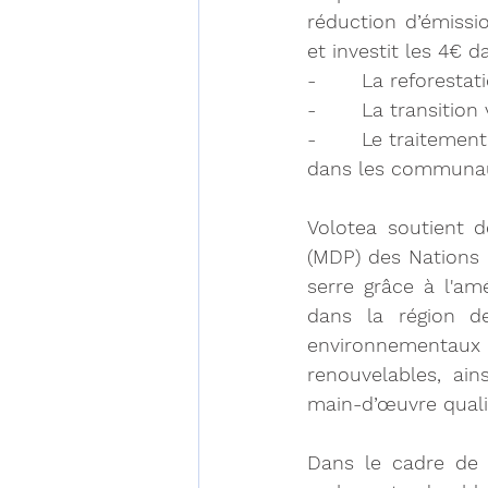
réduction d’émissi
et investit les 4€ 
-       La reforesta
-       La transitio
-       Le traiteme
dans les communau
Volotea soutient 
(MDP) des Nations 
serre grâce à l'am
dans la région d
environnementaux o
renouvelables, ain
main-d’œuvre quali
Dans le cadre de 