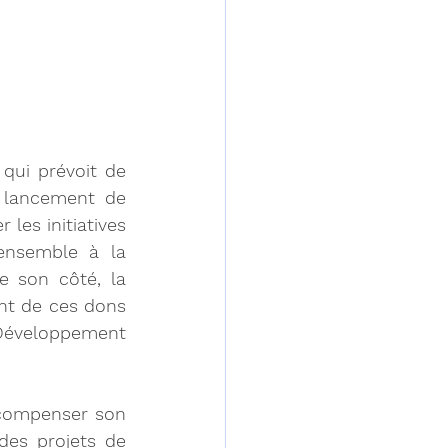
qui prévoit de 
lancement de 
es initiatives 
ensemble à la 
 son côté, la 
nt de ces dons 
Développement 
 compenser son 
es projets de 