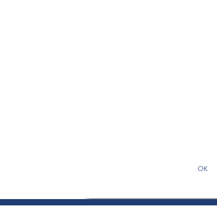
S'abonner gratuitement pour
article
OK